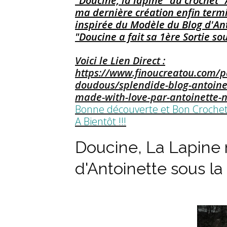
"Doucine, la lapine" au crochet 
ma dernière création enfin term
inspirée du Modèle du Blog d'Anto
"Doucine a fait sa 1ère Sortie sou
Voici le Lien Direct :
https://www.finoucreatou.com/
doudous/splendide-blog-antoine
made-with-love-par-antoinette-
Bonne découverte et Bon Crochet 
A Bientôt !!!
Doucine, La Lapine
d'Antoinette sous la