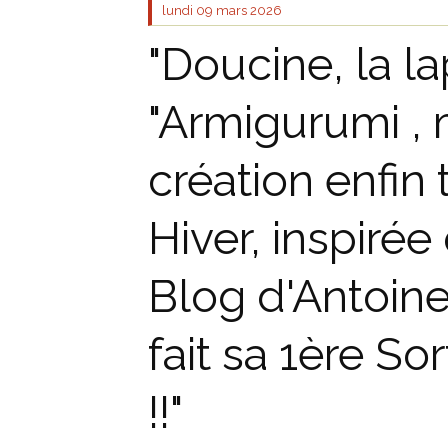
lundi 09
mars 2026
"Doucine, la l
"Armigurumi , 
création enfin
Hiver, inspiré
Blog d'Antoinet
fait sa 1ère So
!!"