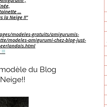
"Amigurumi ,
inée,
inette ...
s la Neige !!"
pages/modeles-gratuits/amigurumis-
tte/modeles-amigurumi-chez-blog-just-
neerlandais.html
!!!
 modèle du Blog
 Neige!!