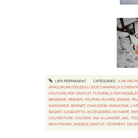
LIEN PERMANENT
CATÉGORIES :
A NE PAS 
AMIGURUMI/DOUDOU/JOUET/ANIMAUX/CHIEN/
COUTURE/PDF GRATUIT
,
TUTORIELS-PDF/MODÈLE
BRODERIE
,
REBORN
,
POUPON
,
POUPÉE
,
BARBIE
,
PE
NAISSANCE
,
BONNET
,
CHAUSSON
,
MAGAZINE
,
LIV
BASKET
,
CASQUETTE
,
ACCESSOIRES
,
ECHARPE
,
EN
COUVERTURE
,
COUSSIN
,
SAC-À-LANGER
,
SAC
,
TIS
PACHTWORK
,
MODÈLE GRATUIT
,
VÊTEMENT
,
DOUD