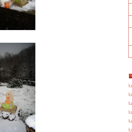
l
l
l
l
l
l