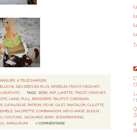
l
l
l
l
T
C
MANQUER
,
A TÉLÉCHARGER
,
C
PELUCHE
,
DES IDÉES EN PLUS
,
MODÈLES TRICOT-CROCHET-
L
S GRATUITS
TAGS :
BÉBÉ
,
PDF
,
LAYETTE
,
TRICOT
,
CROCHET
,
!
LOTE
,
LAINE
,
PULL
,
BRASSIÈRE
,
PALETOT
,
CARDIGAN
,
RE
,
CATALOGUE
,
PATRON
,
FICHE
,
GILET
,
PANTALON
,
CULOTTE
,
Q
SEMBLE
,
SALOPETTE
,
COMBINAISON
,
NID-D-ANGE
,
BIJOUX
,
Z
SU
,
COUTURE
,
JACQUARD
,
BABY
,
SCRAPBOOKING
,
4
OU
,
AMIGURUMI
0
COMMENTAIRE
X