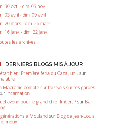
un. 30 oct. - dim. 05 nov.
un. 03 avril - dim. 09 avril
un. 20 mars - dim. 26 mars
un. 16 janv. - dim. 22 janv.
outes les archives
DERNIERS BLOGS MIS À JOUR
’était hier : Première feria du Cazal, un...
sur
halabre
a Macronie compte sur toi ! Sois sur tes gardes
sur
Incarnation
uel avenir pour le grand chief Imbert ?
sur
Bar-
ing
 générations à Mouland
sur
Blog de Jean-Louis
honneux