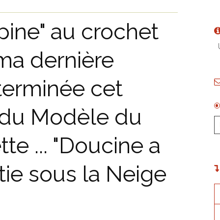
apine" au crochet
U
ma dernière
 terminée cet
e du Modèle du
te ... "Doucine a
rtie sous la Neige