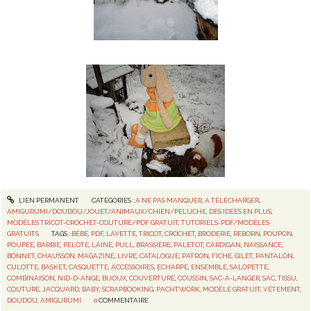
LIEN PERMANENT
CATÉGORIES :
A NE PAS MANQUER
,
A TÉLÉCHARGER
,
AMIGURUMI/DOUDOU/JOUET/ANIMAUX/CHIEN/PELUCHE
,
DES IDÉES EN PLUS
,
MODÈLES TRICOT-CROCHET-COUTURE/PDF GRATUIT
,
TUTORIELS-PDF/MODÈLES
GRATUITS
TAGS :
BÉBÉ
,
PDF
,
LAYETTE
,
TRICOT
,
CROCHET
,
BRODERIE
,
REBORN
,
POUPON
,
POUPÉE
,
BARBIE
,
PELOTE
,
LAINE
,
PULL
,
BRASSIÈRE
,
PALETOT
,
CARDIGAN
,
NAISSANCE
,
BONNET
,
CHAUSSON
,
MAGAZINE
,
LIVRE
,
CATALOGUE
,
PATRON
,
FICHE
,
GILET
,
PANTALON
,
CULOTTE
,
BASKET
,
CASQUETTE
,
ACCESSOIRES
,
ECHARPE
,
ENSEMBLE
,
SALOPETTE
,
COMBINAISON
,
NID-D-ANGE
,
BIJOUX
,
COUVERTURE
,
COUSSIN
,
SAC-À-LANGER
,
SAC
,
TISSU
,
COUTURE
,
JACQUARD
,
BABY
,
SCRAPBOOKING
,
PACHTWORK
,
MODÈLE GRATUIT
,
VÊTEMENT
,
DOUDOU
,
AMIGURUMI
0
COMMENTAIRE