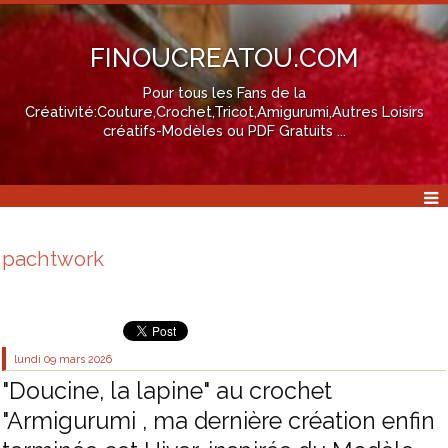
FINOUCREATOU.COM
Pour tous les Fans de la
Créativité:Couture,Crochet,Tricot,Amigurumi,Autres Loisirs
créatifs-Modèles ou PDF Gratuits ...
pachtwork
lundi 09
mars 2026
"Doucine, la lapine" au crochet
"Armigurumi , ma dernière création enfin