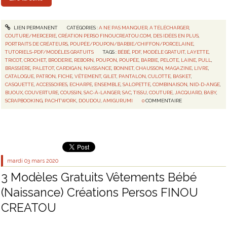
LIEN PERMANENT
CATÉGORIES :
A NE PAS MANQUER
,
A TÉLÉCHARGER
,
COUTURE/MERCERIE
,
CRÉATION PERSO FINOUCREATOU.COM
,
DES IDÉES EN PLUS
,
PORTRAITS DE CRÉATEURS
,
POUPÉE/POUPON/BARBIE/CHIFFON/PORCELAINE
,
TUTORIELS-PDF/MODÈLES GRATUITS
TAGS :
BÉBÉ
,
PDF
,
MODÈLE GRATUIT
,
LAYETTE
,
TRICOT
,
CROCHET
,
BRODERIE
,
REBORN
,
POUPON
,
POUPÉE
,
BARBIE
,
PELOTE
,
LAINE
,
PULL
,
BRASSIÈRE
,
PALETOT
,
CARDIGAN
,
NAISSANCE
,
BONNET
,
CHAUSSON
,
MAGAZINE
,
LIVRE
,
CATALOGUE
,
PATRON
,
FICHE
,
VÊTEMENT
,
GILET
,
PANTALON
,
CULOTTE
,
BASKET
,
CASQUETTE
,
ACCESSOIRES
,
ECHARPE
,
ENSEMBLE
,
SALOPETTE
,
COMBINAISON
,
NID-D-ANGE
,
BIJOUX
,
COUVERTURE
,
COUSSIN
,
SAC-À-LANGER
,
SAC
,
TISSU
,
COUTURE
,
JACQUARD
,
BABY
,
SCRAPBOOKING
,
PACHTWORK
,
DOUDOU
,
AMIGURUMI
0
COMMENTAIRE
mardi 03
mars 2020
3 Modèles Gratuits Vêtements Bébé
(Naissance) Créations Persos FINOU
CREATOU