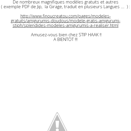
De nombreux magnifiques modèles gratuits et autres
( exemple PDF de Jip, la Girage, traduit en plusieurs Langues .... ) :
http://www.finoucreatou.com/pages/modeles-
gratuits/amigurumis-doudous/modele-gratis-amigurumi-
stiph/splendides-modeles-amigurumis-a-realiser.html
Amusez-vous bien chez STIP HAAK !!
A BIENTÖT !!!