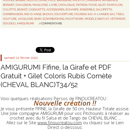
POUPÉE
,
BARBIE
,
PELOTE
,
LAINE
,
PULL
,
BRASSIÈRE
,
PALETOT
,
CARDIGAN
,
NAISSANCE
,
BONNET
,
CHAUSSON
,
MAGAZINE
,
LIVRE
,
CATALOGUE
,
PATRON
,
FICHE
,
GILET
,
PANTALON
,
CULOTTE
,
BASKET
,
CASQUETTE
,
ACCESSOIRES
,
ECHARPE
,
ENSEMBLE
,
SALOPETTE
,
COMBINAISON
,
NID-D-ANGE
,
BIJOUX
,
COUVERTURE
,
COUSSIN
,
SAC-À-LANGER
,
SAC
,
TISSU
,
COUTURE
,
JACQUARD
,
BABY
,
SCRAPBOOKING
,
PACHTWORK
,
MODÈLE GRATUIT
,
VÊTEMENT
,
DOUDOU
,
AMIGURUMI
0
COMMENTAIRE
samedi 22
février 2020
AMIGURUMI Fifine, la Girafe et PDF
Gratuit + Gilet Coloris Rubis Comète
(CHEVAL BLANC)T34/52
Voici quelques réalisations Persos de FINOUCREATOU :
Nouvelle création !!
Je vous présente FIFINE, la Girafe de 50 cm, Hauteur Totale assise.
Une Jolie compagne AMIGURUMI pour vos Pitchounils à réaliser au
crochet avec du fil Salsa et de Tango de CHEVAL BLANC ...
Allez sur le Site
www.finoucreatou.com
ou cliquez sur le Lien
Direct ci-dessous: