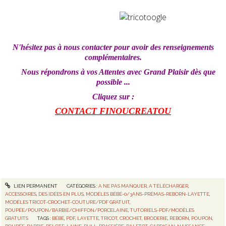
N'hésitez pas à nous contacter
pour avoir des renseignements
complémentaires.
Nous répondrons à vos Attentes avec Grand Plaisir dès que
possible ...
Cliquez sur :
CONTACT FINOUCREATOU
LIEN PERMANENT
CATÉGORIES :
A NE PAS MANQUER
,
A TÉLÉCHARGER
,
ACCESSOIRES
,
DES IDÉES EN PLUS
,
MODÈLES BÉBÉ-0/3ANS-PRÉMAS-REBORN-LAYETTE
,
MODÈLES TRICOT-CROCHET-COUTURE/PDF GRATUIT
,
POUPÉE/POUPON/BARBIE/CHIFFON/PORCELAINE
,
TUTORIELS-PDF/MODÈLES
GRATUITS
TAGS :
BÉBÉ
,
PDF
,
LAYETTE
,
TRICOT
,
CROCHET
,
BRODERIE
,
REBORN
,
POUPON
,