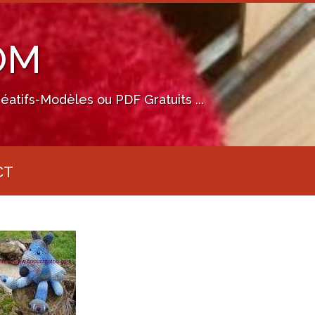
OM
éatifs-Modèles ou PDF Gratuits ...
CT