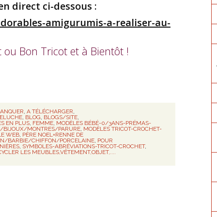
ien direct ci-dessous :
dorables-amigurumis-a-realiser-au-
ou Bon Tricot et à Bientôt !
MANQUER
,
A TÉLÉCHARGER
,
PELUCHE
,
BLOG
,
BLOGS/SITE
,
ES EN PLUS
,
FEMME
,
MODÈLES BÉBÉ-0/3ANS-PRÉMAS-
RE/BIJOUX/MONTRES/PARURE
,
MODÈLES TRICOT-CROCHET-
LE WEB
,
PÈRE NOEL+RENNE DE
N/BARBIE/CHIFFON/PORCELAINE
,
POUR
NIÈRES
,
SYMBOLES-ABRÉVIATIONS-TRICOT-CROCHET
,
YCLER LES MEUBLES,VÊTEMENT,OBJET,....