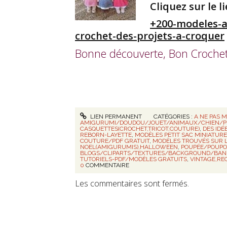
Cliquez sur le l
+200-modeles-a
crochet-des-projets-a-croquer
Bonne découverte, Bon Crochet 
LIEN PERMANENT
CATÉGORIES :
A NE PAS 
AMIGURUMI/DOUDOU/JOUET/ANIMAUX/CHIEN/
CASQUETTES(CROCHET,TRICOT,COUTURE)
,
DES IDÉ
REBORN-LAYETTE
,
MODÈLES PETIT SAC MINIATU
COUTURE/PDF GRATUIT
,
MODÈLES TROUVÉS SUR 
NOEL(AMIGURUMIS),HALLOWEEN
,
POUPÉE/POUPO
BLOGS/CLIPARTS/TEXTURES/BACKGROUND/BAN
TUTORIELS-PDF/MODÈLES GRATUITS
,
VINTAGE,REC
0
COMMENTAIRE
Les commentaires sont fermés.