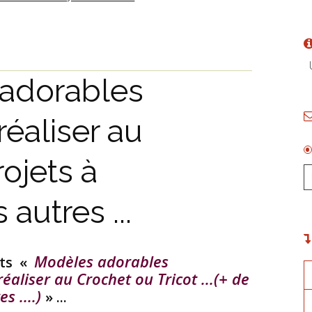
U
adorables
éaliser au
ojets à
 autres ...
Modèles adorables
its «
aliser au Crochet ou Tricot ...(+ de
s ....)
» ...