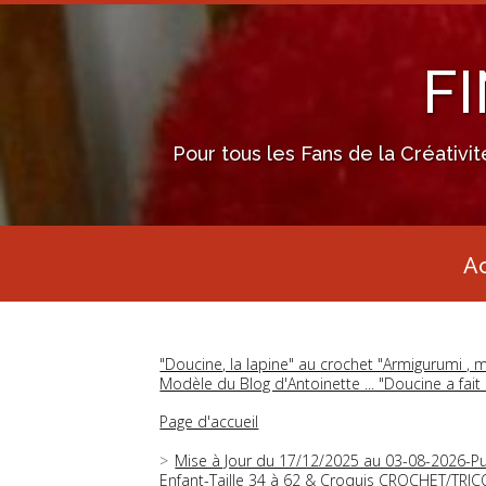
F
Pour tous les Fans de la Créativi
Ac
"Doucine, la lapine" au crochet "Armigurumi , m
Modèle du Blog d'Antoinette ... "Doucine a fait 
Page d'accueil
Mise à Jour du 17/12/2025 au 03-08-2026-P
Enfant-Taille 34 à 62 & Croquis CROCHET/TRI