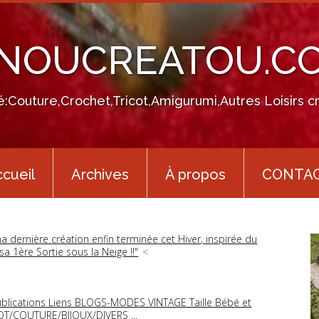
INOUCREATOU.C
té:Couture,Crochet,Tricot,Amigurumi,Autres Loisirs cr
cueil
Archives
À propos
CONTA
a dernière création enfin terminée cet Hiver, inspirée du
sa 1ère Sortie sous la Neige !!"
ublications Liens BLOGS-MODES VINTAGE Taille Bébé et
COT/COUTURE/BIJOUX/DIVERS ...