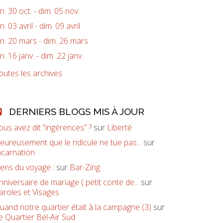
un. 30 oct. - dim. 05 nov.
un. 03 avril - dim. 09 avril
un. 20 mars - dim. 26 mars
un. 16 janv. - dim. 22 janv.
outes les archives
DERNIERS BLOGS MIS À JOUR
ous avez dit ”ingérences” ?
sur
Liberté
eureusement que le ridicule ne tue pas...
sur
ncarnation
ens du voyage :
sur
Bar-Zing
nniversaire de mariage ( petit conte de...
sur
aroles et Visages
uand notre quartier était à la campagne (3)
sur
e Quartier Bel-Air Sud