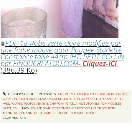
PDF-18-Robe verte claire modifiee par
une Robe mauve pour Poupee Starlette
Constance taille 44cm (HT) PETIT COLLIN
par FINOUCREATOU.COM
- Cliquez-ICI
(386.39 Ko)
LIEN PERMANENT
CATÉGORIES :
A NE PAS MANQUER
,
A TÉLÉCHARGER
,
BLOGS/SITE
,
CRÉATION PERSO FINOUCREATOU.COM
,
DES IDÉES EN PLUS
,
MODÈLES TROUVÉS SUR LE
WEB
,
POUPÉE/POUPON/BARBIE/CHIFFON/PORCELAINE
,
TUTORIELS-PDF/MODÈLES
GRATUITS
TAGS :
POUPÉE
,
STARLETTE CONSTANCE PETIT COLLIN
,
TRICOT
,
ROBE
,
MANNEQUIN
,
MANNEQUIN BARBIE
,
PETIT COLLIN
,
POUPEE CHÉRIE
0
COMMENTAIRE