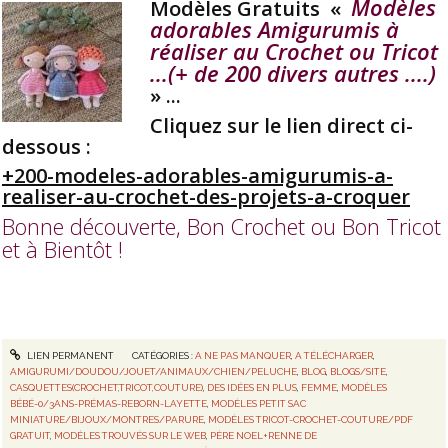
Modèles
Modèles Gratuits «
adorables Amigurumis à
réaliser au Crochet ou Tricot
...(+ de 200 divers autres ....)
» ...
Cliquez sur le lien direct ci-
dessous :
+200-modeles-adorables-amigurumis-a-
realiser-au-crochet-des-projets-a-croquer
Bonne découverte, Bon Crochet ou Bon Tricot
et à Bientôt !
LIEN PERMANENT
CATÉGORIES :
A NE PAS MANQUER
,
A TÉLÉCHARGER
,
AMIGURUMI/DOUDOU/JOUET/ANIMAUX/CHIEN/PELUCHE
,
BLOG
,
BLOGS/SITE
,
CASQUETTES(CROCHET,TRICOT,COUTURE)
,
DES IDÉES EN PLUS
,
FEMME
,
MODÈLES
BÉBÉ-0/3ANS-PRÉMAS-REBORN-LAYETTE
,
MODÈLES PETIT SAC
MINIATURE/BIJOUX/MONTRES/PARURE
,
MODÈLES TRICOT-CROCHET-COUTURE/PDF
GRATUIT
,
MODÈLES TROUVÉS SUR LE WEB
,
PÈRE NOEL+RENNE DE