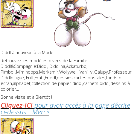
Diddl à nouveau à la Mode!
Retrouvez les modèles divers de la Famille
Diddl&Compagnie:Diddl, Diddlina,Ackaturbo,
Pimboli,Mimihopps,Merksmir,Wollywell, Vanillivi,Galupy,Professeur
Diddldingue, Fritt,Fratt,Friedl,dessins,cartes postales,fonds d
ecran,alphabet,collection de papier diddl,carnets diddl,dessins à
colorier...
Bonne Visite et à Bientôt !
Cliquez-ICI
pour avoir accés à la page décrite
ci-dessus... Merci!