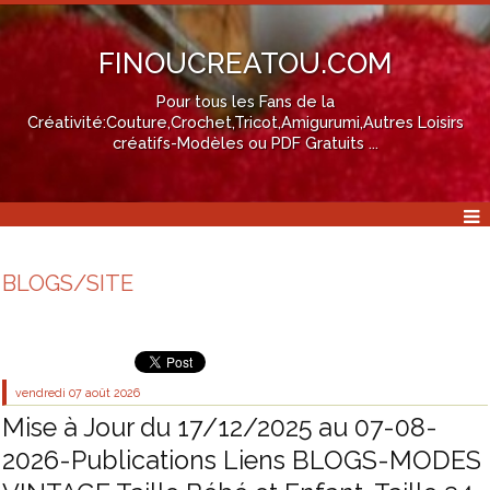
FINOUCREATOU.COM
Pour tous les Fans de la
Créativité:Couture,Crochet,Tricot,Amigurumi,Autres Loisirs
créatifs-Modèles ou PDF Gratuits ...
BLOGS/SITE
vendredi 07
août 2026
Mise à Jour du 17/12/2025 au 07-08-
2026-Publications Liens BLOGS-MODES