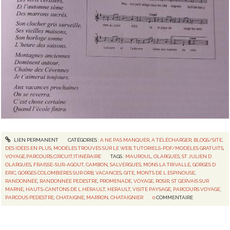
LIEN PERMANENT
CATÉGORIES :
A NE PAS MANQUER
,
A TÉLÉCHARGER
,
BLOGS/SITE
,
DES IDÉES EN PLUS
,
MODÈLES TROUVÉS SUR LE WEB
,
TUTORIELS-PDF/MODÈLES GRATUITS
,
VOYAGE,PARCOURS,CIRCUIT,ITINÉRAIRE
TAGS :
MAUROUL
,
OLARGUES
,
ST JULIEN D
OLARGUES
,
FRAISSE-SUR-AGOUT
,
CAMBON
,
SALVERGUES
,
MONS LA TRIVALLE
,
GORGES D
ERIC
,
GORGES COLOMBIÈRES SUR ORB
,
VACANCES
,
GITE
,
MONTS DE L ESPINOUSE
,
RANDONNÉE
,
RANDONNÉE PEDESTRE
,
PROMENADE
,
VOYAGE
,
ROSIR
,
ST GERVAIS SUR
MARNE
,
HAUTS-CANTONS DE L HÉRAULT
,
HERAULT
,
VISITE PAYSAGE
,
PARCOURS VOYAGE
,
PARCOUS PEDESTRE
,
CHATAIGNE
,
MARRON
,
CHATAIGNIER
0
COMMENTAIRE