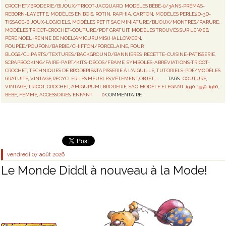
CROCHET/BRODERIE/BIJOUX/TRICOT-JACQUARD
,
MODÈLES BÉBÉ-0/3ANS-PRÉMAS-
REBORN-LAYETTE
,
MODÈLES EN BOIS, ROTIN, RAPHIA, CARTON
,
MODÈLES PERLE2D-3D-
TISSAGE-BIJOUX-LOGICIELS
,
MODÈLES PETIT SAC MINIATURE/BIJOUX/MONTRES/PARURE
,
MODÈLES TRICOT-CROCHET-COUTURE/PDF GRATUIT
,
MODÈLES TROUVÉS SUR LE WEB
,
PÈRE NOEL+RENNE DE NOEL(AMIGURUMIS),HALLOWEEN
,
POUPÉE/POUPON/BARBIE/CHIFFON/PORCELAINE
,
POUR
BLOGS/CLIPARTS/TEXTURES/BACKGROUND/BANNIÈRES
,
RECETTE-CUISINE-PATISSERIE
,
SCRAPBOOKING/FAIRE-PART/KITS-DÉCOS/FRAME
,
SYMBOLES-ABRÉVIATIONS-TRICOT-
CROCHET
,
TECHNIQUES DE BRODERIE&TAPISSERIE À L'AIGUILLE
,
TUTORIELS-PDF/MODÈLES
GRATUITS
,
VINTAGE,RECYCLER LES MEUBLES,VÊTEMENT,OBJET,....
TAGS :
COUTURE
,
VINTAGE
,
TRICOT
,
CROCHET
,
AMIGURUMI
,
BRODERIE
,
SAC
,
MODÈLE ELEGANT 1940-1950-1960
,
BEBE
,
FEMME
,
ACCESSOIRES
,
ENFANT
0
COMMENTAIRE
vendredi 07
août 2026
Le Monde Diddl à nouveau à la Mode!