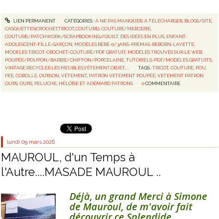
LIEN PERMANENT
CATÉGORIES :
A NE PAS MANQUER
,
A TÉLÉCHARGER
,
BLOGS/SITE
,
CASQUETTES(CROCHET,TRICOT,COUTURE)
,
COUTURE/MERCERIE
,
COUTURE/PATCHWORK/SCRAPBOOKING//QUILT
,
DES IDÉES EN PLUS
,
ENFANT-
ADOLESCENT-FILLE-GARÇON
,
MODÈLES BÉBÉ-0/3ANS-PRÉMAS-REBORN-LAYETTE
,
MODÈLES TRICOT-CROCHET-COUTURE/PDF GRATUIT
,
MODÈLES TROUVÉS SUR LE WEB
,
POUPÉE/POUPON/BARBIE/CHIFFON/PORCELAINE
,
TUTORIELS-PDF/MODÈLES GRATUITS
,
VINTAGE,RECYCLER LES MEUBLES,VÊTEMENT,OBJET,....
TAGS :
TRICOT
,
COUTURE
,
POU
,
PÉE
,
COROLLE
,
OURSON
,
VÊTEMENT
,
PATRON VETEMENT POUPÉE
,
VETEMENT PATRON
OURS
,
OURS
,
PELUCHE
,
HÉLOÏSE ET ADÉMARD PATRONS
0
COMMENTAIRE
lundi 09
mars 2026
MAUROUL, d'un Temps à
l'Autre....MASADE MAUROUL ..
Déjà, un grand Merci à Simone
de Mauroul, de m'avoir fait
découvrir ce Splendide