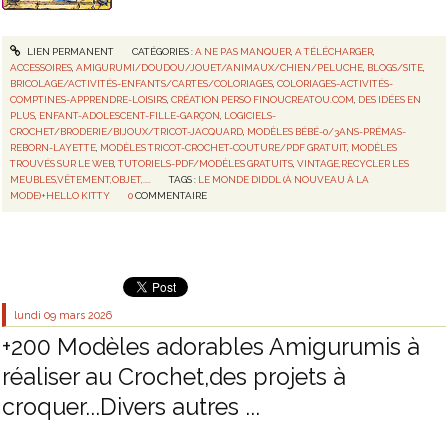
LIEN PERMANENT
CATÉGORIES :
A NE PAS MANQUER
,
A TÉLÉCHARGER
,
ACCESSOIRES
,
AMIGURUMI/DOUDOU/JOUET/ANIMAUX/CHIEN/PELUCHE
,
BLOGS/SITE
,
BRICOLAGE/ACTIVITÉS-ENFANTS/CARTES/COLORIAGES
,
COLORIAGES-ACTIVITÉS-
COMPTINES-APPRENDRE-LOISIRS
,
CRÉATION PERSO FINOUCREATOU.COM
,
DES IDÉES EN
PLUS
,
ENFANT-ADOLESCENT-FILLE-GARÇON
,
LOGICIELS-
CROCHET/BRODERIE/BIJOUX/TRICOT-JACQUARD
,
MODÈLES BÉBÉ-0/3ANS-PRÉMAS-
REBORN-LAYETTE
,
MODÈLES TRICOT-CROCHET-COUTURE/PDF GRATUIT
,
MODÈLES
TROUVÉS SUR LE WEB
,
TUTORIELS-PDF/MODÈLES GRATUITS
,
VINTAGE,RECYCLER LES
MEUBLES,VÊTEMENT,OBJET,....
TAGS :
LE MONDE DIDDL (À NOUVEAU À LA
MODE)+HELLO KITTY
0
COMMENTAIRE
lundi 09
mars 2026
+200 Modèles adorables Amigurumis à
réaliser au Crochet,des projets à
croquer...Divers autres ...