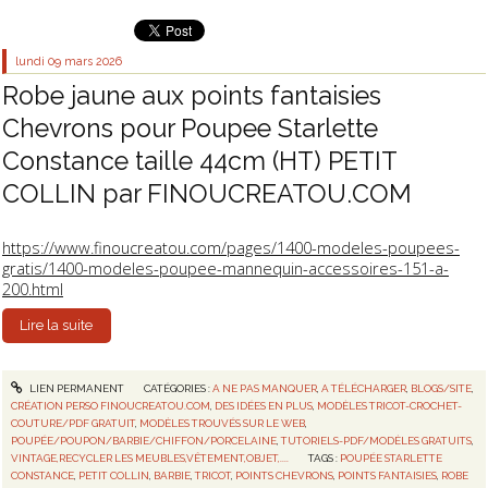
lundi 09
mars 2026
Robe jaune aux points fantaisies
Chevrons pour Poupee Starlette
Constance taille 44cm (HT) PETIT
COLLIN par FINOUCREATOU.COM
https://www.finoucreatou.com/pages/1400-modeles-poupees-
gratis/1400-modeles-poupee-mannequin-accessoires-151-a-
200.html
Lire la suite
LIEN PERMANENT
CATÉGORIES :
A NE PAS MANQUER
,
A TÉLÉCHARGER
,
BLOGS/SITE
,
CRÉATION PERSO FINOUCREATOU.COM
,
DES IDÉES EN PLUS
,
MODÈLES TRICOT-CROCHET-
COUTURE/PDF GRATUIT
,
MODÈLES TROUVÉS SUR LE WEB
,
POUPÉE/POUPON/BARBIE/CHIFFON/PORCELAINE
,
TUTORIELS-PDF/MODÈLES GRATUITS
,
VINTAGE,RECYCLER LES MEUBLES,VÊTEMENT,OBJET,....
TAGS :
POUPÉE STARLETTE
CONSTANCE
,
PETIT COLLIN
,
BARBIE
,
TRICOT
,
POINTS CHEVRONS
,
POINTS FANTAISIES
,
ROBE