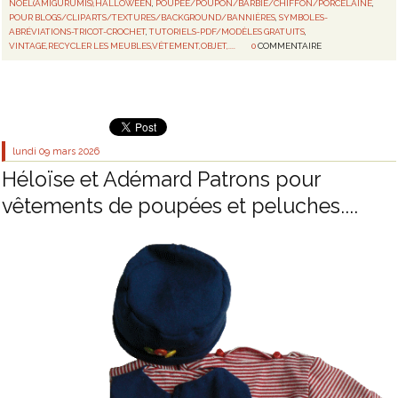
NOEL(AMIGURUMIS),HALLOWEEN
,
POUPÉE/POUPON/BARBIE/CHIFFON/PORCELAINE
,
POUR BLOGS/CLIPARTS/TEXTURES/BACKGROUND/BANNIÈRES
,
SYMBOLES-
ABRÉVIATIONS-TRICOT-CROCHET
,
TUTORIELS-PDF/MODÈLES GRATUITS
,
VINTAGE,RECYCLER LES MEUBLES,VÊTEMENT,OBJET,....
0
COMMENTAIRE
lundi 09
mars 2026
Héloïse et Adémard Patrons pour
vêtements de poupées et peluches....