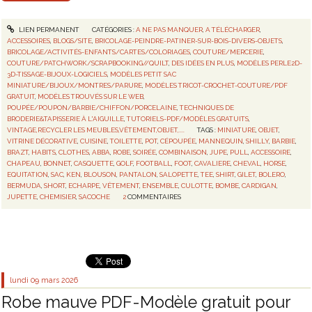
LIEN PERMANENT
CATÉGORIES :
A NE PAS MANQUER
,
A TÉLÉCHARGER
,
ACCESSOIRES
,
BLOGS/SITE
,
BRICOLAGE-PEINDRE-PATINER-SUR-BOIS-DIVERS-OBJETS
,
BRICOLAGE/ACTIVITÉS-ENFANTS/CARTES/COLORIAGES
,
COUTURE/MERCERIE
,
COUTURE/PATCHWORK/SCRAPBOOKING//QUILT
,
DES IDÉES EN PLUS
,
MODÈLES PERLE2D-
3D-TISSAGE-BIJOUX-LOGICIELS
,
MODÈLES PETIT SAC
MINIATURE/BIJOUX/MONTRES/PARURE
,
MODÈLES TRICOT-CROCHET-COUTURE/PDF
GRATUIT
,
MODÈLES TROUVÉS SUR LE WEB
,
POUPÉE/POUPON/BARBIE/CHIFFON/PORCELAINE
,
TECHNIQUES DE
BRODERIE&TAPISSERIE À L'AIGUILLE
,
TUTORIELS-PDF/MODÈLES GRATUITS
,
VINTAGE,RECYCLER LES MEUBLES,VÊTEMENT,OBJET,....
TAGS :
MINIATURE
,
OBJET
,
VITRINE DÉCORATIVE
,
CUISINE
,
TOILETTE
,
POT
,
CÉPOUPÉE
,
MANNEQUIN
,
SHILLY
,
BARBIE
,
BRAZT
,
HABITS
,
CLOTHES
,
ABBA
,
ROBE
,
SOIRÉE
,
COMBINAISON
,
JUPE
,
PULL
,
ACCESSOIRE
,
CHAPEAU
,
BONNET
,
CASQUETTE
,
GOLF
,
FOOTBALL
,
FOOT
,
CAVALIERE
,
CHEVAL
,
HORSE
,
EQUITATION
,
SAC
,
KEN
,
BLOUSON
,
PANTALON
,
SALOPETTE
,
TEE
,
SHIRT
,
GILET
,
BOLERO
,
BERMUDA
,
SHORT
,
ECHARPE
,
VÊTEMENT
,
ENSEMBLE
,
CULOTTE
,
BOMBE
,
CARDIGAN
,
JUPETTE
,
CHEMISIER
,
SACOCHE
2
COMMENTAIRES
lundi 09
mars 2026
Robe mauve PDF-Modèle gratuit pour