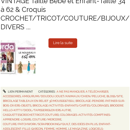
VINTAGE Taille Bébé et Enfant-Taille 34
à 62 & Croquis
CROCHET/TRICOT/COUTURE/BIJOUX/
DIVERS ...
Lire la suite
LIEN PERMANENT
CATÉGORIES :
A NE PAS MANQUER
,
A TÉLÉCHARGER
,
ACCESSOIRES
,
AMIGURUMI/DOUDOU/JOUET/ANIMAUX/CHIEN/PELUCHE
,
BLOGS/SITE
,
BRICOLAGE TABLEAUX EN RELIEF 3D MOUSSE&TISSU
,
BRICOLAGE-PEINDRE-PATINER-SUR-
BOIS-DIVERS-OBJETS
,
BRICOLAGE/ACTIVITÉS-ENFANTS/CARTES/COLORIAGES
,
BRODERIE
HELLO-KITTY/DIDDL/TAPISSERIE&DIVERS AUTRE
,
CASQUETTES(CROCHET,TRICOT,COUTURE)
,
COLORIAGES-ACTIVITÉS-COMPTINES-
APPRENDRE-LOISIRS
,
COUTURE/MERCERIE
,
COUTURE/PATCHWORK/SCRAPBOOKING//QUILT
,
DES IDÉES EN PLUS
,
ENFANT-
ADOLESCENT-FILLE-GARÇON
,
FEMME
,
HOMME
,
LE MAGAZINE
,
LOGICIELS-