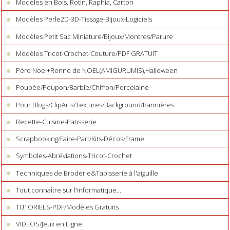
Modèles en Bois, Rotin, Raphia, Carton
Modèles Perle2D-3D-Tissage-Bijoux-Logiciels
Modèles Petit Sac Miniature/Bijoux/Montres/Parure
Modèles Tricot-Crochet-Couture/PDF GRATUIT
Père Noel+Renne de NOEL(AMIGURUMIS),Halloween
Poupée/Poupon/Barbie/Chiffon/Porcelaine
Pour Blogs/ClipArts/Textures/Background/Bannières
Recette-Cuisine-Patisserie
Scrapbooking/Faire-Part/Kits-Décos/Frame
Symboles-Abréviations-Tricot-Crochet
Techniques de Broderie&Tapisserie à l'aiguille
Tout connaître sur l'informatique...
TUTORIELS-PDF/Modèles Gratuits
VIDEOS/Jeux en Ligne