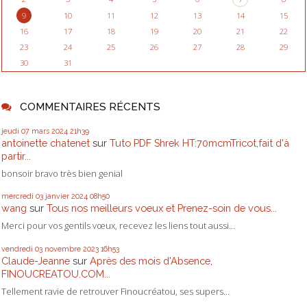
9
10
11
12
13
14
15
16
17
18
19
20
21
22
23
24
25
26
27
28
29
30
31
COMMENTAIRES RÉCENTS
jeudi 07
mars 2024
21h39
antoinette chatenet
sur
Tuto PDF Shrek HT:70mcmTricot,fait d'à
partir...
bonsoir bravo très bien genial
mercredi 03
janvier 2024
08h50
wang
sur
Tous nos meilleurs voeux et Prenez-soin de vous...
Merci pour vos gentils vœux, recevez les liens tout aussi...
vendredi 03
novembre 2023
16h53
Claude-Jeanne
sur
Après des mois d'Absence,
FINOUCREATOU.COM...
Tellement ravie de retrouver Finoucréatou, ses supers...