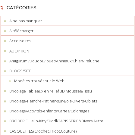
CATÉGORIES
A ne pas manquer
A télécharger
Accessoires
ADOPTION
Amigurumi/Doudou/Jouet/Animaux/Chien/Peluche
BLOGS/SITE
Modèles trouvés sur le Web
Bricolage Tableaux en relief 3D Mousse&Tissu
Bricolage-Peindre-Patiner-sur-Bois-Divers-Objets
Bricolage/Activités-enfants/Cartes/Coloriages
BRODERIE Hello-Kitty/Diddl/TAPISSERIE&Divers Autre
CASQUETTES(Crochet,Tricot,Couture)