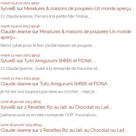
mardi 04
avril 2023
19h57
SylvieB
sur
Miniatures & maisons de poupées-Un monde aperçu...
Cc Claude-Jeanne, Penses à ta petite-fille Térésa...
mardi 04
avril 2023
15h46
Claude-Jeanne
sur
Miniatures & maisons de poupées-Un monde
aperçu...
Merci Sylvie pour le lien. J'ai fait maison de poupée...
mardi 21
mars 2023
19h32
SylvieB
sur
Tuto Amigurumi SHREK et FIONA ...
Cc Claude-Jeanne , Suite à la demande de Doucine et...
mardi 21
mars 2023
15h52
Claude-Jeanne
sur
Tuto Amigurumi SHREK et FIONA ...
Je ne me suis toujours pas mise au crochet ... mais je...
lundi 16
janvier 2023
18h15
SylvieB
sur
2 Recettes Riz au lait: au Chocolat ou Lait...
J'aimerai avoir ta recette normande ! STP: Pourrais-tu...
lundi 16
janvier 2023
16h54
Claude-Jeanne
sur
2 Recettes Riz au lait: au Chocolat ou Lait...