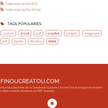
S'abonner au flux RSS
S'abonner au flux ATOM
TAGS POPULAIRES
couture
tricot
pull
crochet
poupée
amigurumi
pdf
layette
doudou
bébé
FINOUCREATOU.COM
Pour tous les Fans de la Créativité:Couture,Crochet,Tricot,Amigurumi,Autres
Loisirs créatifs-Modèles ou PDF Gratuits ...