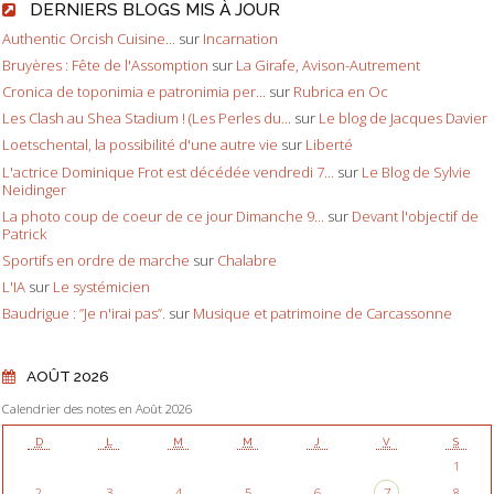
DERNIERS BLOGS MIS À JOUR
Authentic Orcish Cuisine...
sur
Incarnation
Bruyères : Fête de l'Assomption
sur
La Girafe, Avison-Autrement
Cronica de toponimia e patronimia per...
sur
Rubrica en Oc
Les Clash au Shea Stadium ! (Les Perles du...
sur
Le blog de Jacques Davier
Loetschental, la possibilité d'une autre vie
sur
Liberté
L'actrice Dominique Frot est décédée vendredi 7...
sur
Le Blog de Sylvie
Neidinger
La photo coup de coeur de ce jour Dimanche 9...
sur
Devant l'objectif de
Patrick
Sportifs en ordre de marche
sur
Chalabre
L'IA
sur
Le systémicien
Baudrigue : ”Je n'irai pas”.
sur
Musique et patrimoine de Carcassonne
AOÛT 2026
Calendrier des notes en Août 2026
D
L
M
M
J
V
S
1
2
3
4
5
6
7
8