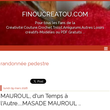
FINOUCREATOU.COM
Pour tous les Fans de la
Créativité:Couture,Crochet,Tricot,Amigurumi,Autres Loisirs
créatifs-Modèles ou PDF Gratuits ...
randonnée pedestre
lundi 09
mars 2026
MAUROUL, d'un Temps à
l'Autre....MASADE MAUROUL ..