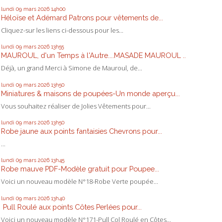
lundi 09
mars 2026
14h00
Héloïse et Adémard Patrons pour vêtements de...
Cliquez-sur les liens ci-dessous pour les...
lundi 09
mars 2026
13h55
MAUROUL, d'un Temps à l'Autre....MASADE MAUROUL ..
Déjà, un grand Merci à Simone de Mauroul, de...
lundi 09
mars 2026
13h50
Miniatures & maisons de poupées-Un monde aperçu...
Vous souhaitez réaliser de Jolies Vêtements pour...
lundi 09
mars 2026
13h50
Robe jaune aux points fantaisies Chevrons pour...
...
lundi 09
mars 2026
13h45
Robe mauve PDF-Modèle gratuit pour Poupee...
Voici un nouveau modèle N°18-Robe Verte poupée...
lundi 09
mars 2026
13h40
Pull Roulé aux points Côtes Perlées pour...
Voici un nouveau modèle N°171-Pull Col Roulé en Côtes...