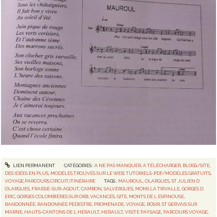
LIEN PERMANENT
CATÉGORIES :
A NE PAS MANQUER
,
A TÉLÉCHARGER
,
BLOGS/SITE
,
DES IDÉES EN PLUS
,
MODÈLES TROUVÉS SUR LE WEB
,
TUTORIELS-PDF/MODÈLES GRATUITS
,
VOYAGE,PARCOURS,CIRCUIT,ITINÉRAIRE
TAGS :
MAUROUL
,
OLARGUES
,
ST JULIEN D
OLARGUES
,
FRAISSE-SUR-AGOUT
,
CAMBON
,
SALVERGUES
,
MONS LA TRIVALLE
,
GORGES D
ERIC
,
GORGES COLOMBIÈRES SUR ORB
,
VACANCES
,
GITE
,
MONTS DE L ESPINOUSE
,
RANDONNÉE
,
RANDONNÉE PEDESTRE
,
PROMENADE
,
VOYAGE
,
ROSIR
,
ST GERVAIS SUR
MARNE
,
HAUTS-CANTONS DE L HÉRAULT
,
HERAULT
,
VISITE PAYSAGE
,
PARCOURS VOYAGE
,