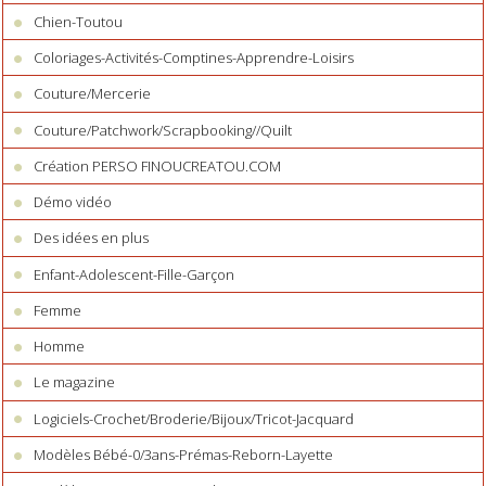
Chien-Toutou
Coloriages-Activités-Comptines-Apprendre-Loisirs
Couture/Mercerie
Couture/Patchwork/Scrapbooking//Quilt
Création PERSO FINOUCREATOU.COM
Démo vidéo
Des idées en plus
Enfant-Adolescent-Fille-Garçon
Femme
Homme
Le magazine
Logiciels-Crochet/Broderie/Bijoux/Tricot-Jacquard
Modèles Bébé-0/3ans-Prémas-Reborn-Layette