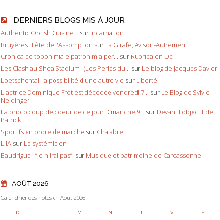
DERNIERS BLOGS MIS À JOUR
Authentic Orcish Cuisine...
sur
Incarnation
Bruyères : Fête de l'Assomption
sur
La Girafe, Avison-Autrement
Cronica de toponimia e patronimia per...
sur
Rubrica en Oc
Les Clash au Shea Stadium ! (Les Perles du...
sur
Le blog de Jacques Davier
Loetschental, la possibilité d'une autre vie
sur
Liberté
L'actrice Dominique Frot est décédée vendredi 7...
sur
Le Blog de Sylvie
Neidinger
La photo coup de coeur de ce jour Dimanche 9...
sur
Devant l'objectif de
Patrick
Sportifs en ordre de marche
sur
Chalabre
L'IA
sur
Le systémicien
Baudrigue : ”Je n'irai pas”.
sur
Musique et patrimoine de Carcassonne
AOÛT 2026
Calendrier des notes en Août 2026
D
L
M
M
J
V
S