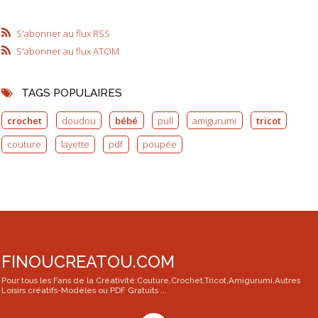
S'abonner au flux RSS
S'abonner au flux ATOM
TAGS POPULAIRES
crochet
doudou
bébé
pull
amigurumi
tricot
couture
layette
pdf
poupée
FINOUCREATOU.COM
Pour tous les Fans de la Créativité:Couture,Crochet,Tricot,Amigurumi,Autres
Loisirs créatifs-Modèles ou PDF Gratuits ...