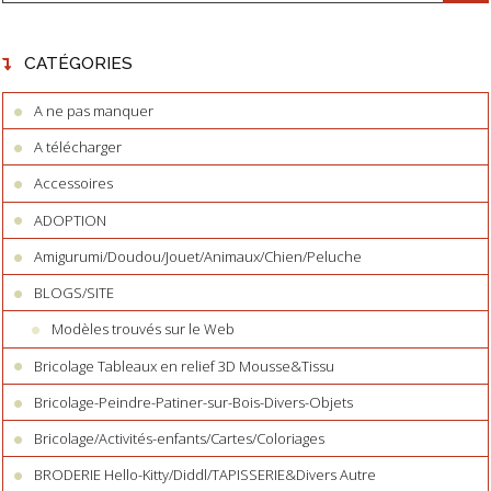
CATÉGORIES
A ne pas manquer
A télécharger
Accessoires
ADOPTION
Amigurumi/Doudou/Jouet/Animaux/Chien/Peluche
BLOGS/SITE
Modèles trouvés sur le Web
Bricolage Tableaux en relief 3D Mousse&Tissu
Bricolage-Peindre-Patiner-sur-Bois-Divers-Objets
Bricolage/Activités-enfants/Cartes/Coloriages
BRODERIE Hello-Kitty/Diddl/TAPISSERIE&Divers Autre