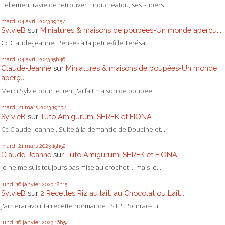
Tellement ravie de retrouver Finoucréatou, ses supers...
mardi 04
avril 2023
19h57
SylvieB
sur
Miniatures & maisons de poupées-Un monde aperçu...
Cc Claude-Jeanne, Penses à ta petite-fille Térésa...
mardi 04
avril 2023
15h46
Claude-Jeanne
sur
Miniatures & maisons de poupées-Un monde
aperçu...
Merci Sylvie pour le lien. J'ai fait maison de poupée...
mardi 21
mars 2023
19h32
SylvieB
sur
Tuto Amigurumi SHREK et FIONA ...
Cc Claude-Jeanne , Suite à la demande de Doucine et...
mardi 21
mars 2023
15h52
Claude-Jeanne
sur
Tuto Amigurumi SHREK et FIONA ...
Je ne me suis toujours pas mise au crochet ... mais je...
lundi 16
janvier 2023
18h15
SylvieB
sur
2 Recettes Riz au lait: au Chocolat ou Lait...
J'aimerai avoir ta recette normande ! STP: Pourrais-tu...
lundi 16
janvier 2023
16h54