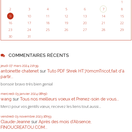
1
2
3
4
5
6
7
8
9
10
11
12
13
14
15
16
17
18
19
20
21
22
23
24
25
26
27
28
29
30
31
COMMENTAIRES RÉCENTS
jeudi 07
mars 2024
21h39
antoinette chatenet
sur
Tuto PDF Shrek HT:70mcmTricot,fait d'à
partir...
bonsoir bravo très bien genial
mercredi 03
janvier 2024
08h50
wang
sur
Tous nos meilleurs voeux et Prenez-soin de vous...
Merci pour vos gentils vœux, recevez les liens tout aussi...
vendredi 03
novembre 2023
16h53
Claude-Jeanne
sur
Après des mois d'Absence,
FINOUCREATOU.COM...