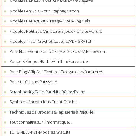
Modèles Bébé-0/3ans-Prémas-Reborn-Layette
Modèles en Bois, Rotin, Raphia, Carton
Modèles Perle2D-3D-Tissage-Bijoux-Logiciels
Modèles Petit Sac Miniature/Bijoux/Montres/Parure
Modèles Tricot-Crochet-Couture/PDF GRATUIT
Père Noel+Renne de NOEL(AMIGURUMIS),Halloween
Poupée/Poupon/Barbie/Chiffon/Porcelaine
Pour Blogs/ClipArts/Textures/Background/Bannières
Recette-Cuisine-Patisserie
Scrapbooking/Faire-Part/Kits-Décos/Frame
Symboles-Abréviations-Tricot-Crochet
Techniques de Broderie&Tapisserie à l'aiguille
Tout connaître sur l'informatique...
TUTORIELS-PDF/Modèles Gratuits