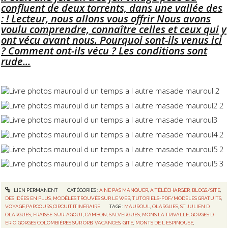
confluent de deux torrents, dans une vallée des
: ! Lecteur, nous allons vous offrir Nous avons
voulu comprendre, connaître celles et ceux qui y
ont vécu avant nous. Pourquoi sont-ils venus ici
? Comment ont-ils vécu ? Les conditions sont
rude...
LIEN PERMANENT
CATÉGORIES :
A NE PAS MANQUER
,
A TÉLÉCHARGER
,
BLOGS/SITE
,
DES IDÉES EN PLUS
,
MODÈLES TROUVÉS SUR LE WEB
,
TUTORIELS-PDF/MODÈLES GRATUITS
,
VOYAGE,PARCOURS,CIRCUIT,ITINÉRAIRE
TAGS :
MAUROUL
,
OLARGUES
,
ST JULIEN D
OLARGUES
,
FRAISSE-SUR-AGOUT
,
CAMBON
,
SALVERGUES
,
MONS LA TRIVALLE
,
GORGES D
ERIC
,
GORGES COLOMBIÈRES SUR ORB
,
VACANCES
,
GITE
,
MONTS DE L ESPINOUSE
,