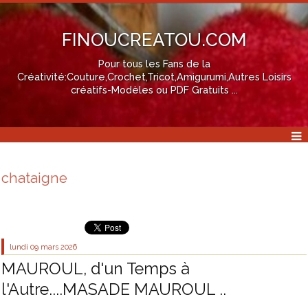
FINOUCREATOU.COM
Pour tous les Fans de la
Créativité:Couture,Crochet,Tricot,Amigurumi,Autres Loisirs
créatifs-Modèles ou PDF Gratuits ...
chataigne
lundi 09
mars 2026
MAUROUL, d'un Temps à
l'Autre....MASADE MAUROUL ..