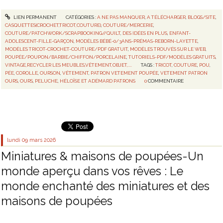
LIEN PERMANENT
CATÉGORIES :
A NE PAS MANQUER
,
A TÉLÉCHARGER
,
BLOGS/SITE
,
CASQUETTES(CROCHET,TRICOT,COUTURE)
,
COUTURE/MERCERIE
,
COUTURE/PATCHWORK/SCRAPBOOKING//QUILT
,
DES IDÉES EN PLUS
,
ENFANT-
ADOLESCENT-FILLE-GARÇON
,
MODÈLES BÉBÉ-0/3ANS-PRÉMAS-REBORN-LAYETTE
,
MODÈLES TRICOT-CROCHET-COUTURE/PDF GRATUIT
,
MODÈLES TROUVÉS SUR LE WEB
,
POUPÉE/POUPON/BARBIE/CHIFFON/PORCELAINE
,
TUTORIELS-PDF/MODÈLES GRATUITS
,
VINTAGE,RECYCLER LES MEUBLES,VÊTEMENT,OBJET,....
TAGS :
TRICOT
,
COUTURE
,
POU
,
PÉE
,
COROLLE
,
OURSON
,
VÊTEMENT
,
PATRON VETEMENT POUPÉE
,
VETEMENT PATRON
OURS
,
OURS
,
PELUCHE
,
HÉLOÏSE ET ADÉMARD PATRONS
0
COMMENTAIRE
lundi 09
mars 2026
Miniatures & maisons de poupées-Un
monde aperçu dans vos rêves : Le
monde enchanté des miniatures et des
maisons de poupées