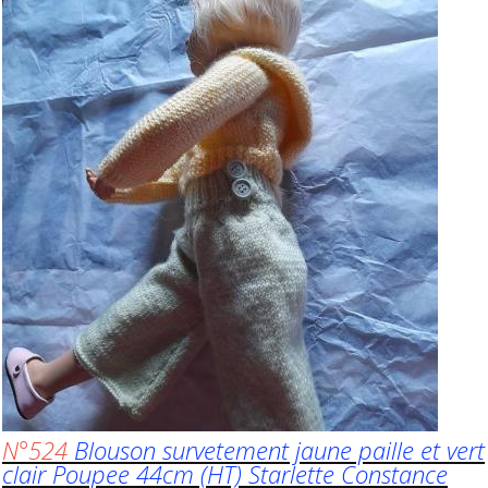
N°524
Blouson survetement jaune paille et vert
clair Poupee 44cm (
HT) Starlette Constance