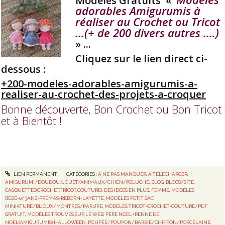
Modèles Gratuits «
adorables Amigurumis à
réaliser au Crochet ou Tricot
...(+ de 200 divers autres ....)
» ...
Cliquez sur le lien direct ci-
dessous :
+200-modeles-adorables-amigurumis-a-
realiser-au-crochet-des-projets-a-croquer
Bonne découverte, Bon Crochet ou Bon Tricot
et à Bientôt !
LIEN PERMANENT
CATÉGORIES :
A NE PAS MANQUER
,
A TÉLÉCHARGER
,
AMIGURUMI/DOUDOU/JOUET/ANIMAUX/CHIEN/PELUCHE
,
BLOG
,
BLOGS/SITE
,
CASQUETTES(CROCHET,TRICOT,COUTURE)
,
DES IDÉES EN PLUS
,
FEMME
,
MODÈLES
BÉBÉ-0/3ANS-PRÉMAS-REBORN-LAYETTE
,
MODÈLES PETIT SAC
MINIATURE/BIJOUX/MONTRES/PARURE
,
MODÈLES TRICOT-CROCHET-COUTURE/PDF
GRATUIT
,
MODÈLES TROUVÉS SUR LE WEB
,
PÈRE NOEL+RENNE DE
NOEL(AMIGURUMIS),HALLOWEEN
,
POUPÉE/POUPON/BARBIE/CHIFFON/PORCELAINE
,