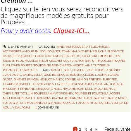
Création ...
Cliquez sur le lien vous serez reconduit vers
de magnifiques modèles gratuits pour
Poupées ...
Pour y avoir accès,
Cliquez-ICI...
LIEN PERMANENT
CATÉGORIES :
A NE PAS MANQUER
,
A TÉLÉCHARGER
,
ACCESSOIRES
,
AMIGURUMI/DOUDOU/JOUET/ANIMAUX/CHIEN/PELUCHE
,
BLOGS/SITE
,
CASQUETTES(CROCHET,TRICOT,COUTURE)
,
CHIEN-TOUTOU
,
COUTURE/MERCERIE
,
DES
IDÉES EN PLUS
,
MODÈLES TRICOT-CROCHET-COUTURE/PDF GRATUIT
,
MODÈLES TROUVÉS
SUR LE WEB
,
POUPÉE/POUPON/BARBIE/CHIFFON/PORCELAINE
,
TUTORIELS-
PDF/MODÈLES GRATUITS
TAGS :
POUPÉE
,
GOTZ
,
COROLLE
,
ZAPF
,
CHERIE
,
ANTONIO
JUAN
,
ASIVIL
,
BARBIE
,
BELLA
,
GÉGÉ
,
BÉRENGUER
,
BONEKA
,
CLODREY
,
JESMAR
,
CABAR
,
GADEA
,
D NENES
,
FAMOSA NENUCO
,
NANCY
,
ZOMBIE
,
ASHION FRIENDS - RUBY RED
,
HEARTSTRING DOLL
,
JOURNEY GIRLS
,
LAYETTE
,
LLORENS HASBRO
,
MARU AND FRIENDS
,
MIGLIORATI
,
MINILAND
,
MINOUCHE
,
NOËL
,
NPK AMERICAN DOLL
,
PAOLA REINA ET
CHERIE
,
PETITCOLLIN
,
POUPÉES ANIMATOR DISNEY
,
POUPÉES ET POUPONS AU CORPS
MOU
,
POUPÉES MATTEL
,
POUPONS
,
RAYNAL
,
REBORN
,
SNF
,
TUTOS GRATUITS BRATZ
,
MOXIE
,
TUTOS GRATUITS MOYENNES ET GRANDES POUPÉES
,
TUTOS PETITES POUPEES
,
VESTIDA DE
AZUL
,
VIDAL ROJAS
0
COMMENTAIRE
1
2
3
4
5
Page suivante