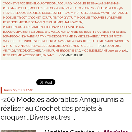
CROCHET/BRODERIE/BIJOUX/TRICOT-JACQUARD
,
MODÈLES BÉBÉ-0/3ANS-PRÉMAS-
REBORN-LAYETTE
,
MODÈLES EN BOIS, ROTIN, RAPHIA, CARTON
,
MODÈLES PERLE2D-3D-
TISSAGE-BIJOUX-LOGICIELS
,
MODÈLES PETIT SAC MINIATURE/BIJOUX/MONTRES/PARURE
,
MODÈLES TRICOT-CROCHET-COUTURE/PDF GRATUIT
,
MODÈLES TROUVÉS SUR LE WEB
,
PÈRE NOEL+RENNE DE NOEL(AMIGURUMIS),HALLOWEEN
,
POUPÉE/POUPON/BARBIE/CHIFFON/PORCELAINE
,
POUR
BLOGS/CLIPARTS/TEXTURES/BACKGROUND/BANNIÈRES
,
RECETTE-CUISINE-PATISSERIE
,
SCRAPBOOKING/FAIRE-PART/KITS-DÉCOS/FRAME
,
SYMBOLES-ABRÉVIATIONS-TRICOT-
CROCHET
,
TECHNIQUES DE BRODERIE&TAPISSERIE À L'AIGUILLE
,
TUTORIELS-PDF/MODÈLES
GRATUITS
,
VINTAGE,RECYCLER LES MEUBLES,VÊTEMENT,OBJET,....
TAGS :
COUTURE
,
VINTAGE
,
TRICOT
,
CROCHET
,
AMIGURUMI
,
BRODERIE
,
SAC
,
MODÈLE ELEGANT 1940-1950-1960
,
BEBE
,
FEMME
,
ACCESSOIRES
,
ENFANT
0
COMMENTAIRE
lundi 09
mars 2026
+200 Modèles adorables Amigurumis à
réaliser au Crochet,des projets à
croquer...Divers autres ...
Modèles