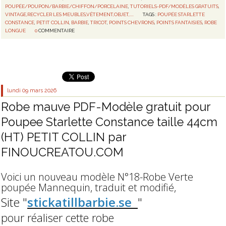
POUPÉE/POUPON/BARBIE/CHIFFON/PORCELAINE
,
TUTORIELS-PDF/MODÈLES GRATUITS
,
VINTAGE,RECYCLER LES MEUBLES,VÊTEMENT,OBJET,....
TAGS :
POUPÉE STARLETTE
CONSTANCE
,
PETIT COLLIN
,
BARBIE
,
TRICOT
,
POINTS CHEVRONS
,
POINTS FANTAISIES
,
ROBE
LONGUE
0
COMMENTAIRE
lundi 09
mars 2026
Robe mauve PDF-Modèle gratuit pour
Poupee Starlette Constance taille 44cm
(HT) PETIT COLLIN par
FINOUCREATOU.COM
Voici un nouveau modèle N°18-Robe Verte
poupée Mannequin, traduit et modifié,
Site "
stickatillbarbie.se
"
pour réaliser cette robe