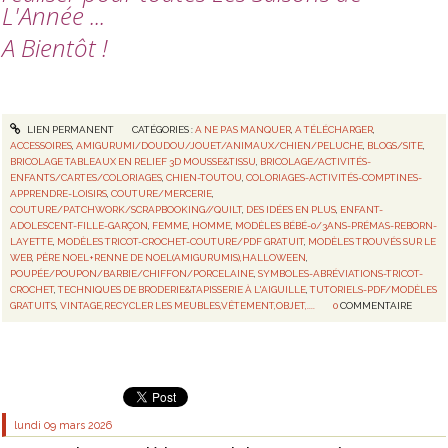
L'Année ...
A Bientôt !
LIEN PERMANENT
CATÉGORIES :
A NE PAS MANQUER
,
A TÉLÉCHARGER
,
ACCESSOIRES
,
AMIGURUMI/DOUDOU/JOUET/ANIMAUX/CHIEN/PELUCHE
,
BLOGS/SITE
,
BRICOLAGE TABLEAUX EN RELIEF 3D MOUSSE&TISSU
,
BRICOLAGE/ACTIVITÉS-
ENFANTS/CARTES/COLORIAGES
,
CHIEN-TOUTOU
,
COLORIAGES-ACTIVITÉS-COMPTINES-
APPRENDRE-LOISIRS
,
COUTURE/MERCERIE
,
COUTURE/PATCHWORK/SCRAPBOOKING//QUILT
,
DES IDÉES EN PLUS
,
ENFANT-
ADOLESCENT-FILLE-GARÇON
,
FEMME
,
HOMME
,
MODÈLES BÉBÉ-0/3ANS-PRÉMAS-REBORN-
LAYETTE
,
MODÈLES TRICOT-CROCHET-COUTURE/PDF GRATUIT
,
MODÈLES TROUVÉS SUR LE
WEB
,
PÈRE NOEL+RENNE DE NOEL(AMIGURUMIS),HALLOWEEN
,
POUPÉE/POUPON/BARBIE/CHIFFON/PORCELAINE
,
SYMBOLES-ABRÉVIATIONS-TRICOT-
CROCHET
,
TECHNIQUES DE BRODERIE&TAPISSERIE À L'AIGUILLE
,
TUTORIELS-PDF/MODÈLES
GRATUITS
,
VINTAGE,RECYCLER LES MEUBLES,VÊTEMENT,OBJET,....
0
COMMENTAIRE
lundi 09
mars 2026