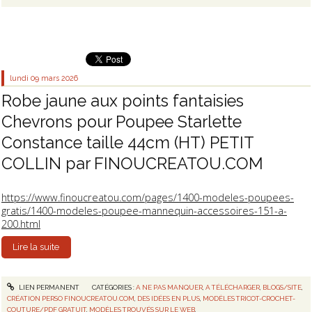
lundi 09
mars 2026
Robe jaune aux points fantaisies
Chevrons pour Poupee Starlette
Constance taille 44cm (HT) PETIT
COLLIN par FINOUCREATOU.COM
https://www.finoucreatou.com/pages/1400-modeles-poupees-
gratis/1400-modeles-poupee-mannequin-accessoires-151-a-
200.html
Lire la suite
LIEN PERMANENT
CATÉGORIES :
A NE PAS MANQUER
,
A TÉLÉCHARGER
,
BLOGS/SITE
,
CRÉATION PERSO FINOUCREATOU.COM
,
DES IDÉES EN PLUS
,
MODÈLES TRICOT-CROCHET-
COUTURE/PDF GRATUIT
,
MODÈLES TROUVÉS SUR LE WEB
,