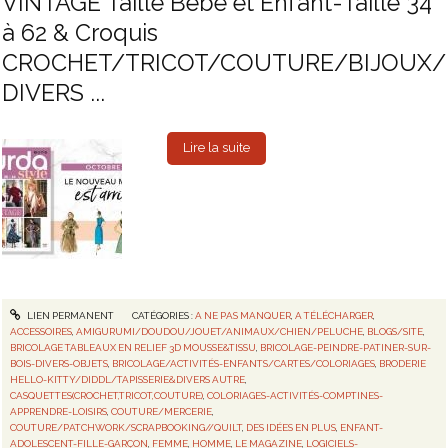
VINTAGE Taille Bébé et Enfant-Taille 34
à 62 & Croquis
CROCHET/TRICOT/COUTURE/BIJOUX/
DIVERS ...
Lire la suite
LIEN PERMANENT
CATÉGORIES :
A NE PAS MANQUER
,
A TÉLÉCHARGER
,
ACCESSOIRES
,
AMIGURUMI/DOUDOU/JOUET/ANIMAUX/CHIEN/PELUCHE
,
BLOGS/SITE
,
BRICOLAGE TABLEAUX EN RELIEF 3D MOUSSE&TISSU
,
BRICOLAGE-PEINDRE-PATINER-SUR-
BOIS-DIVERS-OBJETS
,
BRICOLAGE/ACTIVITÉS-ENFANTS/CARTES/COLORIAGES
,
BRODERIE
HELLO-KITTY/DIDDL/TAPISSERIE&DIVERS AUTRE
,
CASQUETTES(CROCHET,TRICOT,COUTURE)
,
COLORIAGES-ACTIVITÉS-COMPTINES-
APPRENDRE-LOISIRS
,
COUTURE/MERCERIE
,
COUTURE/PATCHWORK/SCRAPBOOKING//QUILT
,
DES IDÉES EN PLUS
,
ENFANT-
ADOLESCENT-FILLE-GARÇON
,
FEMME
,
HOMME
,
LE MAGAZINE
,
LOGICIELS-