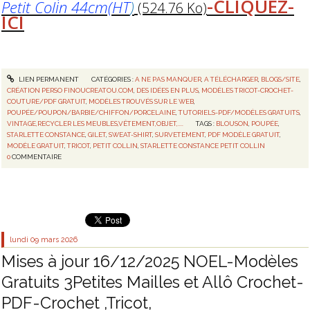
-CLIQUEZ-
Petit Colin 44cm(HT
)
(524.76 Ko)
ICI
LIEN PERMANENT
CATÉGORIES :
A NE PAS MANQUER
,
A TÉLÉCHARGER
,
BLOGS/SITE
,
CRÉATION PERSO FINOUCREATOU.COM
,
DES IDÉES EN PLUS
,
MODÈLES TRICOT-CROCHET-
COUTURE/PDF GRATUIT
,
MODÈLES TROUVÉS SUR LE WEB
,
POUPÉE/POUPON/BARBIE/CHIFFON/PORCELAINE
,
TUTORIELS-PDF/MODÈLES GRATUITS
,
VINTAGE,RECYCLER LES MEUBLES,VÊTEMENT,OBJET,....
TAGS :
BLOUSON
,
POUPÉE
,
STARLETTE CONSTANCE
,
GILET
,
SWEAT-SHIRT
,
SURVETEMENT
,
PDF MODÈLE GRATUIT
,
MODÈLE GRATUIT
,
TRICOT
,
PETIT COLLIN
,
STARLETTE CONSTANCE PETIT COLLIN
0
COMMENTAIRE
lundi 09
mars 2026
Mises à jour 16/12/2025 NOEL-Modèles
Gratuits 3Petites Mailles et Allô Crochet-
PDF-Crochet ,Tricot,