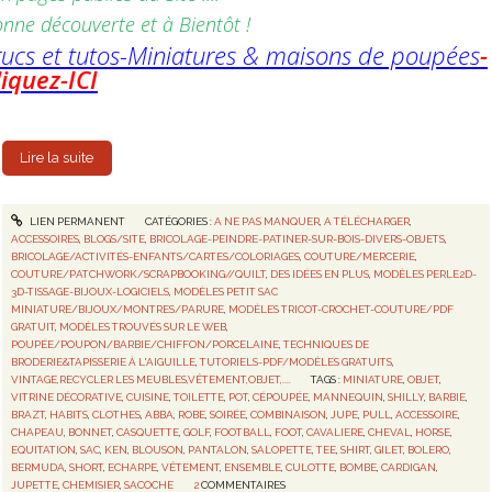
nne découverte et à Bientôt !
rucs et tutos-Miniatures & maisons de poupées
-
liquez-ICI
Lire la suite
LIEN PERMANENT
CATÉGORIES :
A NE PAS MANQUER
,
A TÉLÉCHARGER
,
ACCESSOIRES
,
BLOGS/SITE
,
BRICOLAGE-PEINDRE-PATINER-SUR-BOIS-DIVERS-OBJETS
,
BRICOLAGE/ACTIVITÉS-ENFANTS/CARTES/COLORIAGES
,
COUTURE/MERCERIE
,
COUTURE/PATCHWORK/SCRAPBOOKING//QUILT
,
DES IDÉES EN PLUS
,
MODÈLES PERLE2D-
3D-TISSAGE-BIJOUX-LOGICIELS
,
MODÈLES PETIT SAC
MINIATURE/BIJOUX/MONTRES/PARURE
,
MODÈLES TRICOT-CROCHET-COUTURE/PDF
GRATUIT
,
MODÈLES TROUVÉS SUR LE WEB
,
POUPÉE/POUPON/BARBIE/CHIFFON/PORCELAINE
,
TECHNIQUES DE
BRODERIE&TAPISSERIE À L'AIGUILLE
,
TUTORIELS-PDF/MODÈLES GRATUITS
,
VINTAGE,RECYCLER LES MEUBLES,VÊTEMENT,OBJET,....
TAGS :
MINIATURE
,
OBJET
,
VITRINE DÉCORATIVE
,
CUISINE
,
TOILETTE
,
POT
,
CÉPOUPÉE
,
MANNEQUIN
,
SHILLY
,
BARBIE
,
BRAZT
,
HABITS
,
CLOTHES
,
ABBA
,
ROBE
,
SOIRÉE
,
COMBINAISON
,
JUPE
,
PULL
,
ACCESSOIRE
,
CHAPEAU
,
BONNET
,
CASQUETTE
,
GOLF
,
FOOTBALL
,
FOOT
,
CAVALIERE
,
CHEVAL
,
HORSE
,
EQUITATION
,
SAC
,
KEN
,
BLOUSON
,
PANTALON
,
SALOPETTE
,
TEE
,
SHIRT
,
GILET
,
BOLERO
,
BERMUDA
,
SHORT
,
ECHARPE
,
VÊTEMENT
,
ENSEMBLE
,
CULOTTE
,
BOMBE
,
CARDIGAN
,
JUPETTE
,
CHEMISIER
,
SACOCHE
2
COMMENTAIRES