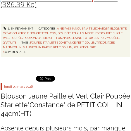
(386.39 Ko)
LIEN PERMANENT
CATÉGORIES :
A NE PAS MANQUER
,
A TÉLÉCHARGER
,
BLOGS/SITE
,
CRÉATION PERSO FINOUCREATOU.COM
,
DES IDÉES EN PLUS
,
MODÈLES TROUVÉS SUR LE
WEB
,
POUPÉE/POUPON/BARBIE/CHIFFON/PORCELAINE
,
TUTORIELS-PDF/MODÈLES
GRATUITS
TAGS :
POUPÉE
,
STARLETTE CONSTANCE PETIT COLLIN
,
TRICOT
,
ROBE
,
MANNEQUIN
,
MANNEQUIN BARBIE
,
PETIT COLLIN
,
POUPEE CHÉRIE
0
COMMENTAIRE
lundi 09
mars 2026
Blouson Jaune Paille et Vert Clair Poupée
Starlette"Constance" de PETIT COLLIN
44cm(HT)
Absente depuis plusieurs mois, par manque