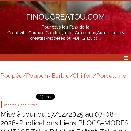
FINOUCREATOU.COM
Pour tous les Fans de la
Créativité:Couture,Crochet,Tricot,Amigurumi,Autres Loisirs
créatifs-Modèles ou PDF Gratuits ...
Poupée/Poupon/Barbie/Chiffon/Porcelaine
vendredi 07
août 2026
Mise à Jour du 17/12/2025 au 07-08-
2026-Publications Liens BLOGS-MODES