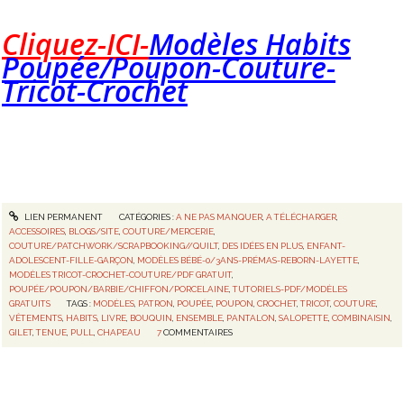
Cliquez-ICI-
Modèles Habits
Poupée/Poupon-Couture-
Tricot-Crochet
LIEN PERMANENT
CATÉGORIES :
A NE PAS MANQUER
,
A TÉLÉCHARGER
,
ACCESSOIRES
,
BLOGS/SITE
,
COUTURE/MERCERIE
,
COUTURE/PATCHWORK/SCRAPBOOKING//QUILT
,
DES IDÉES EN PLUS
,
ENFANT-
ADOLESCENT-FILLE-GARÇON
,
MODÈLES BÉBÉ-0/3ANS-PRÉMAS-REBORN-LAYETTE
,
MODÈLES TRICOT-CROCHET-COUTURE/PDF GRATUIT
,
POUPÉE/POUPON/BARBIE/CHIFFON/PORCELAINE
,
TUTORIELS-PDF/MODÈLES
GRATUITS
TAGS :
MODÈLES
,
PATRON
,
POUPÉE
,
POUPON
,
CROCHET
,
TRICOT
,
COUTURE
,
VÊTEMENTS
,
HABITS
,
LIVRE
,
BOUQUIN
,
ENSEMBLE
,
PANTALON
,
SALOPETTE
,
COMBINAISIN
,
GILET
,
TENUE
,
PULL
,
CHAPEAU
7
COMMENTAIRES