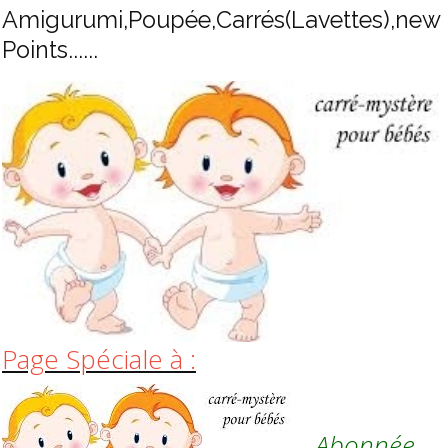
Amigurumi,Poupée,Carrés(Lavettes),new
Points......
Page Spéciale à :
Abonnée