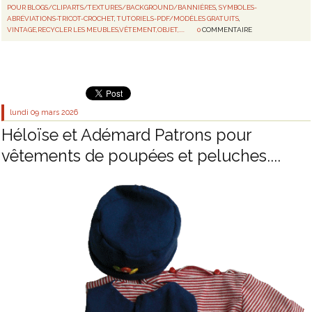
POUR BLOGS/CLIPARTS/TEXTURES/BACKGROUND/BANNIÈRES
,
SYMBOLES-
ABRÉVIATIONS-TRICOT-CROCHET
,
TUTORIELS-PDF/MODÈLES GRATUITS
,
VINTAGE,RECYCLER LES MEUBLES,VÊTEMENT,OBJET,....
0
COMMENTAIRE
lundi 09
mars 2026
Héloïse et Adémard Patrons pour
vêtements de poupées et peluches....