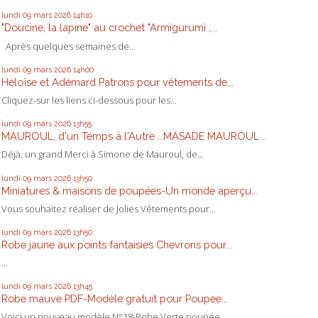
lundi 09
mars 2026
14h10
"Doucine, la lapine" au crochet "Armigurumi ,...
Après quelques semaines de...
lundi 09
mars 2026
14h00
Héloïse et Adémard Patrons pour vêtements de...
Cliquez-sur les liens ci-dessous pour les...
lundi 09
mars 2026
13h55
MAUROUL, d'un Temps à l'Autre....MASADE MAUROUL ..
Déjà, un grand Merci à Simone de Mauroul, de...
lundi 09
mars 2026
13h50
Miniatures & maisons de poupées-Un monde aperçu...
Vous souhaitez réaliser de Jolies Vêtements pour...
lundi 09
mars 2026
13h50
Robe jaune aux points fantaisies Chevrons pour...
...
lundi 09
mars 2026
13h45
Robe mauve PDF-Modèle gratuit pour Poupee...
Voici un nouveau modèle N°18-Robe Verte poupée...