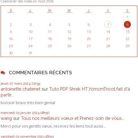
Calendrier des notes en Août 2026
D
L
M
M
J
V
S
1
2
3
4
5
6
7
8
9
10
11
12
13
14
15
16
17
18
19
20
21
22
23
24
25
26
27
28
29
30
31
COMMENTAIRES RÉCENTS
jeudi 07
mars 2024
21h39
antoinette chatenet
sur
Tuto PDF Shrek HT:70mcmTricot,fait d'à
partir...
bonsoir bravo très bien genial
mercredi 03
janvier 2024
08h50
wang
sur
Tous nos meilleurs voeux et Prenez-soin de vous...
Merci pour vos gentils vœux, recevez les liens tout aussi...
vendredi 03
novembre 2023
16h53