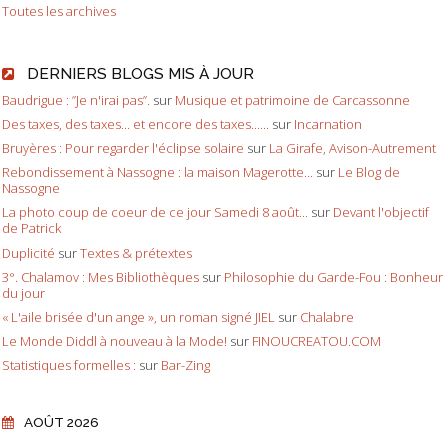
Toutes les archives
DERNIERS BLOGS MIS À JOUR
Baudrigue : ”Je n'irai pas”.
sur
Musique et patrimoine de Carcassonne
Des taxes, des taxes... et encore des taxes......
sur
Incarnation
Bruyères : Pour regarder l'éclipse solaire
sur
La Girafe, Avison-Autrement
Rebondissement à Nassogne : la maison Magerotte...
sur
Le Blog de
Nassogne
La photo coup de coeur de ce jour Samedi 8 août...
sur
Devant l'objectif
de Patrick
Duplicité
sur
Textes & prétextes
3°. Chalamov : Mes Bibliothèques
sur
Philosophie du Garde-Fou : Bonheur
du jour
« L'aile brisée d'un ange », un roman signé JIEL
sur
Chalabre
Le Monde Diddl à nouveau à la Mode!
sur
FINOUCREATOU.COM
Statistiques formelles :
sur
Bar-Zing
AOÛT 2026