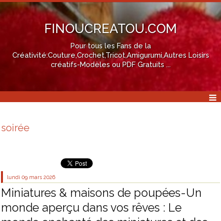
FINOUCREATOU.COM
Pour tous les Fans de la
Créativité:Couture,Crochet,Tricot,Amigurumi,Autres Loisirs
créatifs-Modèles ou PDF Gratuits ...
soirée
lundi 09
mars 2026
Miniatures & maisons de poupées-Un
monde aperçu dans vos rêves : Le