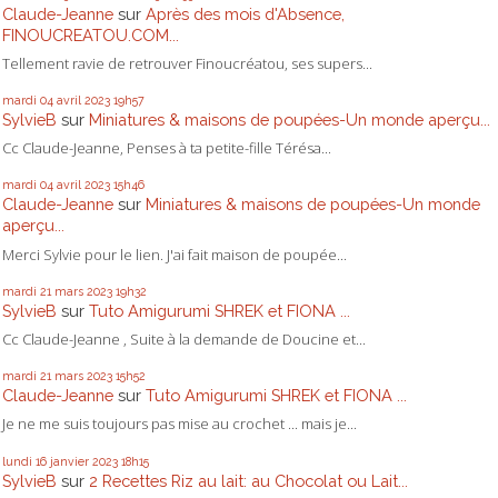
Claude-Jeanne
sur
Après des mois d'Absence,
FINOUCREATOU.COM...
Tellement ravie de retrouver Finoucréatou, ses supers...
mardi 04
avril 2023
19h57
SylvieB
sur
Miniatures & maisons de poupées-Un monde aperçu...
Cc Claude-Jeanne, Penses à ta petite-fille Térésa...
mardi 04
avril 2023
15h46
Claude-Jeanne
sur
Miniatures & maisons de poupées-Un monde
aperçu...
Merci Sylvie pour le lien. J'ai fait maison de poupée...
mardi 21
mars 2023
19h32
SylvieB
sur
Tuto Amigurumi SHREK et FIONA ...
Cc Claude-Jeanne , Suite à la demande de Doucine et...
mardi 21
mars 2023
15h52
Claude-Jeanne
sur
Tuto Amigurumi SHREK et FIONA ...
Je ne me suis toujours pas mise au crochet ... mais je...
lundi 16
janvier 2023
18h15
SylvieB
sur
2 Recettes Riz au lait: au Chocolat ou Lait...