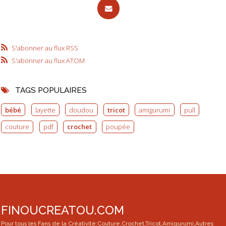
S'abonner au flux RSS
S'abonner au flux ATOM
TAGS POPULAIRES
bébé
layette
doudou
tricot
amigurumi
pull
couture
pdf
crochet
poupée
FINOUCREATOU.COM
Pour tous les Fans de la Créativité:Couture,Crochet,Tricot,Amigurumi,Autres