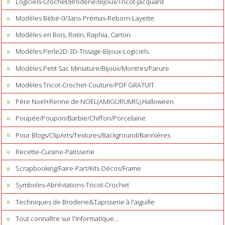
Logiciels-Crochet/Broderie/Bijoux/Tricot-Jacquard
Modèles Bébé-0/3ans-Prémas-Reborn-Layette
Modèles en Bois, Rotin, Raphia, Carton
Modèles Perle2D-3D-Tissage-Bijoux-Logiciels
Modèles Petit Sac Miniature/Bijoux/Montres/Parure
Modèles Tricot-Crochet-Couture/PDF GRATUIT
Père Noel+Renne de NOEL(AMIGURUMIS),Halloween
Poupée/Poupon/Barbie/Chiffon/Porcelaine
Pour Blogs/ClipArts/Textures/Background/Bannières
Recette-Cuisine-Patisserie
Scrapbooking/Faire-Part/Kits-Décos/Frame
Symboles-Abréviations-Tricot-Crochet
Techniques de Broderie&Tapisserie à l'aiguille
Tout connaître sur l'informatique...