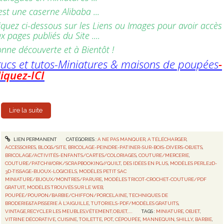
est une caserne Alibaba ...
iquez ci-dessous sur les Liens ou Images pour avoir accès
x pages publiés du Site ....
nne découverte et à Bientôt !
rucs et tutos-Miniatures & maisons de poupées
-
liquez-ICI
Lire la suite
LIEN PERMANENT
CATÉGORIES :
A NE PAS MANQUER
,
A TÉLÉCHARGER
,
ACCESSOIRES
,
BLOGS/SITE
,
BRICOLAGE-PEINDRE-PATINER-SUR-BOIS-DIVERS-OBJETS
,
BRICOLAGE/ACTIVITÉS-ENFANTS/CARTES/COLORIAGES
,
COUTURE/MERCERIE
,
COUTURE/PATCHWORK/SCRAPBOOKING//QUILT
,
DES IDÉES EN PLUS
,
MODÈLES PERLE2D-
3D-TISSAGE-BIJOUX-LOGICIELS
,
MODÈLES PETIT SAC
MINIATURE/BIJOUX/MONTRES/PARURE
,
MODÈLES TRICOT-CROCHET-COUTURE/PDF
GRATUIT
,
MODÈLES TROUVÉS SUR LE WEB
,
POUPÉE/POUPON/BARBIE/CHIFFON/PORCELAINE
,
TECHNIQUES DE
BRODERIE&TAPISSERIE À L'AIGUILLE
,
TUTORIELS-PDF/MODÈLES GRATUITS
,
VINTAGE,RECYCLER LES MEUBLES,VÊTEMENT,OBJET,....
TAGS :
MINIATURE
,
OBJET
,
VITRINE DÉCORATIVE
,
CUISINE
,
TOILETTE
,
POT
,
CÉPOUPÉE
,
MANNEQUIN
,
SHILLY
,
BARBIE
,