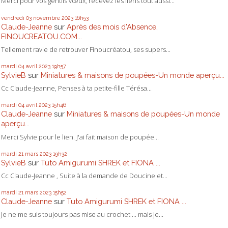
Merci pour vos gentils vœux, recevez les liens tout aussi...
vendredi 03
novembre 2023
16h53
Claude-Jeanne
sur
Après des mois d'Absence,
FINOUCREATOU.COM...
Tellement ravie de retrouver Finoucréatou, ses supers...
mardi 04
avril 2023
19h57
SylvieB
sur
Miniatures & maisons de poupées-Un monde aperçu...
Cc Claude-Jeanne, Penses à ta petite-fille Térésa...
mardi 04
avril 2023
15h46
Claude-Jeanne
sur
Miniatures & maisons de poupées-Un monde
aperçu...
Merci Sylvie pour le lien. J'ai fait maison de poupée...
mardi 21
mars 2023
19h32
SylvieB
sur
Tuto Amigurumi SHREK et FIONA ...
Cc Claude-Jeanne , Suite à la demande de Doucine et...
mardi 21
mars 2023
15h52
Claude-Jeanne
sur
Tuto Amigurumi SHREK et FIONA ...
Je ne me suis toujours pas mise au crochet ... mais je...