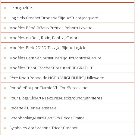
Le magazine
Logiciels-Crochet/Broderie/Bijoux/Tricot-Jacquard
Modèles Bébé-0/3ans-Prémas-Reborn-Layette
Modèles en Bois, Rotin, Raphia, Carton
Modèles Perle2D-3D-Tissage-Bijoux-Logiciels
Modèles Petit Sac Miniature/Bijoux/Montres/Parure
Modèles Tricot-Crochet-Couture/PDF GRATUIT
Père Noel+Renne de NOEL(AMIGURUMIS),Halloween
Poupée/Poupon/Barbie/Chiffon/Porcelaine
Pour Blogs/ClipArts/Textures/Background/Bannières
Recette-Cuisine-Patisserie
Scrapbooking/Faire-Part/Kits-Décos/Frame
Symboles-Abréviations-Tricot-Crochet