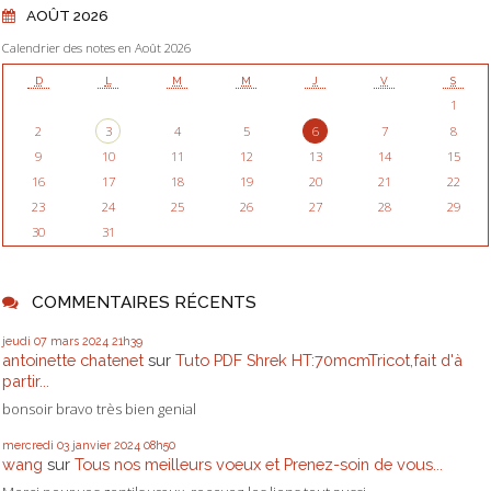
AOÛT 2026
Calendrier des notes en Août 2026
D
L
M
M
J
V
S
1
2
3
4
5
6
7
8
9
10
11
12
13
14
15
16
17
18
19
20
21
22
23
24
25
26
27
28
29
30
31
COMMENTAIRES RÉCENTS
jeudi 07
mars 2024
21h39
antoinette chatenet
sur
Tuto PDF Shrek HT:70mcmTricot,fait d'à
partir...
bonsoir bravo très bien genial
mercredi 03
janvier 2024
08h50
wang
sur
Tous nos meilleurs voeux et Prenez-soin de vous...