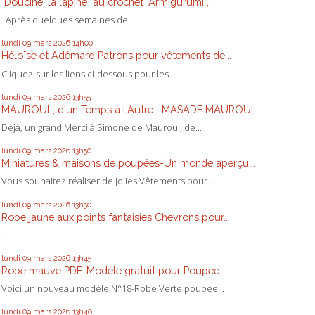
"Doucine, la lapine" au crochet "Armigurumi ,...
Après quelques semaines de...
lundi 09
mars 2026
14h00
Héloïse et Adémard Patrons pour vêtements de...
Cliquez-sur les liens ci-dessous pour les...
lundi 09
mars 2026
13h55
MAUROUL, d'un Temps à l'Autre....MASADE MAUROUL ..
Déjà, un grand Merci à Simone de Mauroul, de...
lundi 09
mars 2026
13h50
Miniatures & maisons de poupées-Un monde aperçu...
Vous souhaitez réaliser de Jolies Vêtements pour...
lundi 09
mars 2026
13h50
Robe jaune aux points fantaisies Chevrons pour...
...
lundi 09
mars 2026
13h45
Robe mauve PDF-Modèle gratuit pour Poupee...
Voici un nouveau modèle N°18-Robe Verte poupée...
lundi 09
mars 2026
13h40