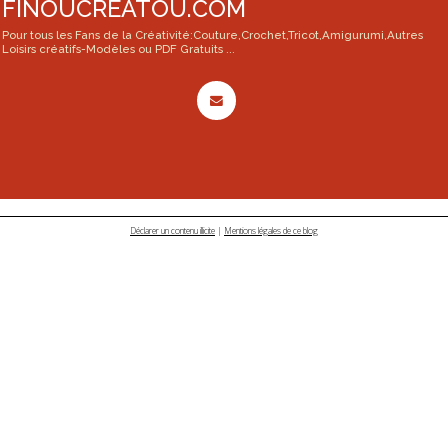
FINOUCREATOU.COM
Pour tous les Fans de la Créativité:Couture,Crochet,Tricot,Amigurumi,Autres
Loisirs créatifs-Modèles ou PDF Gratuits ...
Déclarer un contenu illicite
|
Mentions légales de ce blog