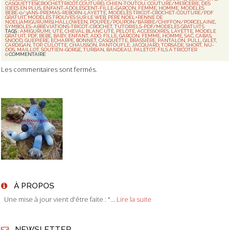
CASQUETTES(CROCHET,TRICOT,COUTURE)
,
CHIEN-TOUTOU
,
COUTURE/MERCERIE
,
DES
IDÉES EN PLUS
,
ENFANT-ADOLESCENT-FILLE-GARÇON
,
FEMME
,
HOMME
,
MODÈLES
BÉBÉ-0/3ANS-PRÉMAS-REBORN-LAYETTE
,
MODÈLES TRICOT-CROCHET-COUTURE/PDF
GRATUIT
,
MODÈLES TROUVÉS SUR LE WEB
,
PÈRE NOEL+RENNE DE
NOEL(AMIGURUMIS),HALLOWEEN
,
POUPÉE/POUPON/BARBIE/CHIFFON/PORCELAINE
,
SYMBOLES-ABRÉVIATIONS-TRICOT-CROCHET
,
TUTORIELS-PDF/MODÈLES GRATUITS
TAGS :
AMIGURUMI
,
UTE
,
CHEVAL BLANC UTE
,
PELOTE
,
ACCESSOIRES
,
LAYETTE
,
MODÈLE
GRATUIT
,
PDF
,
BEBE
,
BABY
,
ENFANT
,
ADO
,
FILLE
,
GARÇON
,
FEMME
,
HOMME
,
SAC
,
CABAS
,
SNOOD
,
GUEPIERE
,
ECHARPE
,
BONNET
,
CASQUETTE
,
BRASSIÈRE
,
PANTALON
,
PULL
,
GILET
,
CARDIGAN
,
TOP
,
CULOTTE
,
CHAUSSON
,
PANTOUFLE
,
JACQUARD
,
TORSADE
,
SHORT
,
NU-
DOS
,
MAILLOT
,
SOUTIEN-GORGE
,
TURBAN
,
BANDEAU
,
PALETOT
,
FILS À TRICOTER
0
COMMENTAIRE
Les commentaires sont fermés.
À PROPOS
Une mise à jour vient d'être faite : "...
Lire la suite
NEWSLETTER