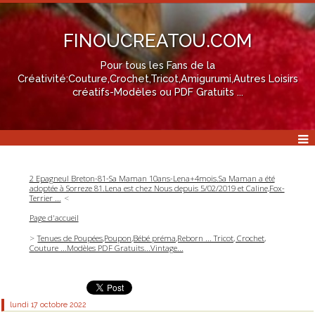
FINOUCREATOU.COM
Pour tous les Fans de la
Créativité:Couture,Crochet,Tricot,Amigurumi,Autres Loisirs
créatifs-Modèles ou PDF Gratuits ...
2 Epagneul Breton-81-Sa Maman 10ans-Lena+4mois.Sa Maman a été
adoptée à Sorreze 81.Lena est chez Nous depuis 5/02/2019 et Caline,Fox-
Terrier ...
Page d'accueil
Tenues de Poupées,Poupon,Bébé préma,Reborn ... Tricot, Crochet,
Couture ...Modèles PDF Gratuits...Vintage...
lundi 17
octobre 2022