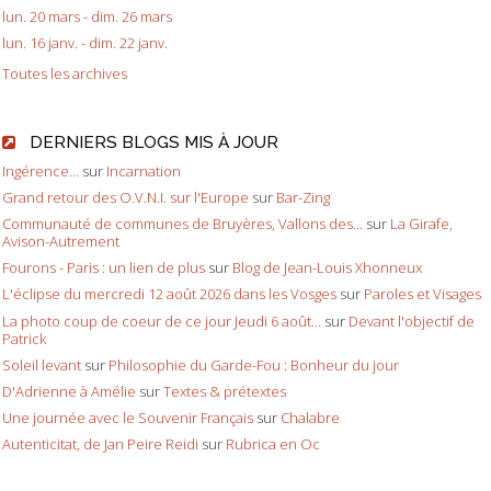
lun. 20 mars - dim. 26 mars
lun. 16 janv. - dim. 22 janv.
Toutes les archives
DERNIERS BLOGS MIS À JOUR
Ingérence...
sur
Incarnation
Grand retour des O.V.N.I. sur l'Europe
sur
Bar-Zing
Communauté de communes de Bruyères, Vallons des...
sur
La Girafe,
Avison-Autrement
Fourons - Paris : un lien de plus
sur
Blog de Jean-Louis Xhonneux
L'éclipse du mercredi 12 août 2026 dans les Vosges
sur
Paroles et Visages
La photo coup de coeur de ce jour Jeudi 6 août...
sur
Devant l'objectif de
Patrick
Soleil levant
sur
Philosophie du Garde-Fou : Bonheur du jour
D'Adrienne à Amélie
sur
Textes & prétextes
Une journée avec le Souvenir Français
sur
Chalabre
Autenticitat, de Jan Peire Reidi
sur
Rubrica en Oc