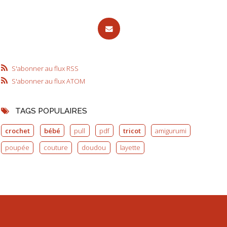
S'abonner au flux RSS
S'abonner au flux ATOM
TAGS POPULAIRES
crochet
bébé
pull
pdf
tricot
amigurumi
poupée
couture
doudou
layette