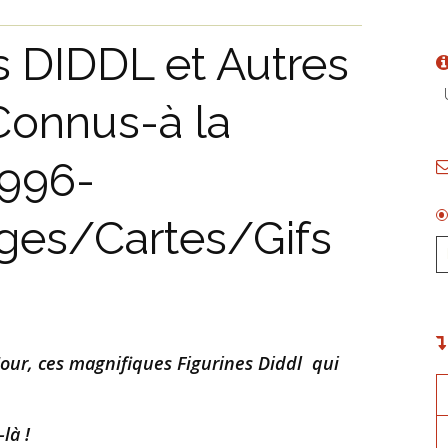
s DIDDL et Autres
U
Connus-à la
996-
ges/Cartes/Gifs
Jour, ces magnifiques Figurines Diddl
​
qui
là !