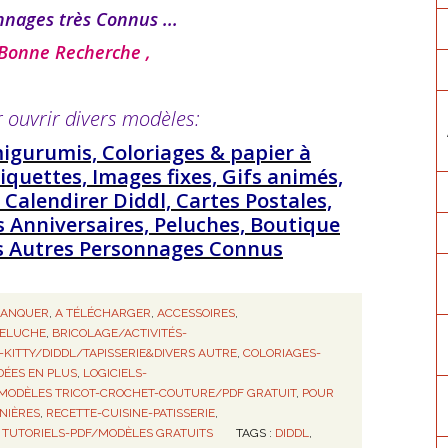
nnages très Connus ...
 Bonne Recherche ,
r ouvrir divers modèles:
migurumis, Coloriages & papier à
tiquettes, Images fixes, Gifs animés,
 Calendirer Diddl, Cartes Postales,
s Anniversaires, Peluches, Boutique
ers Autres Personnages Connus
MANQUER
,
A TÉLÉCHARGER
,
ACCESSOIRES
,
PELUCHE
,
BRICOLAGE/ACTIVITÉS-
-KITTY/DIDDL/TAPISSERIE&DIVERS AUTRE
,
COLORIAGES-
IDÉES EN PLUS
,
LOGICIELS-
MODÈLES TRICOT-CROCHET-COUTURE/PDF GRATUIT
,
POUR
NIÈRES
,
RECETTE-CUISINE-PATISSERIE
,
,
TUTORIELS-PDF/MODÈLES GRATUITS
TAGS :
DIDDL
,