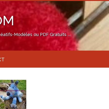
OM
éatifs-Modèles ou PDF Gratuits ...
CT