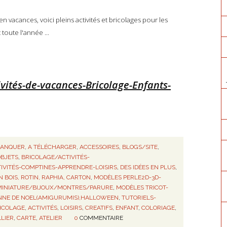
 vacances, voici pleins activités et bricolages pour les
oute l'année ...
ivités-de-vacances-Bricolage-Enfants-
MANQUER
,
A TÉLÉCHARGER
,
ACCESSOIRES
,
BLOGS/SITE
,
OBJETS
,
BRICOLAGE/ACTIVITÉS-
IVITÉS-COMPTINES-APPRENDRE-LOISIRS
,
DES IDÉES EN PLUS
,
 BOIS, ROTIN, RAPHIA, CARTON
,
MODÈLES PERLE2D-3D-
 MINIATURE/BIJOUX/MONTRES/PARURE
,
MODÈLES TRICOT-
NNE DE NOEL(AMIGURUMIS),HALLOWEEN
,
TUTORIELS-
ICOLAGE
,
ACTIVITÉS
,
LOISIRS
,
CREATIFS
,
ENFANT
,
COLORIAGE
,
LIER
,
CARTE
,
ATELIER
0
COMMENTAIRE