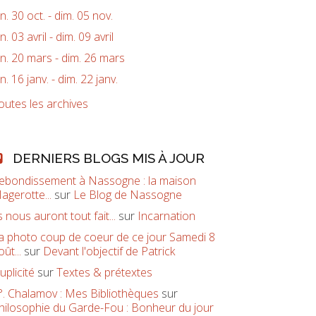
un. 30 oct. - dim. 05 nov.
un. 03 avril - dim. 09 avril
un. 20 mars - dim. 26 mars
un. 16 janv. - dim. 22 janv.
outes les archives
DERNIERS BLOGS MIS À JOUR
ebondissement à Nassogne : la maison
agerotte...
sur
Le Blog de Nassogne
ls nous auront tout fait...
sur
Incarnation
a photo coup de coeur de ce jour Samedi 8
oût...
sur
Devant l'objectif de Patrick
uplicité
sur
Textes & prétextes
°. Chalamov : Mes Bibliothèques
sur
hilosophie du Garde-Fou : Bonheur du jour