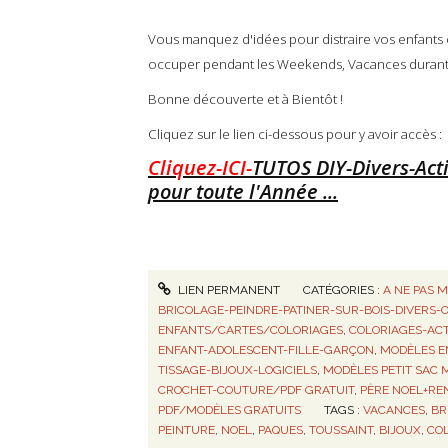
Vous manquez d'idées pour distraire vos enfants en
occuper pendant les Weekends, Vacances durant t
Bonne découverte et à Bientôt !
Cliquez sur le lien ci-dessous pour y avoir accès :
Cliquez-ICI-
TUTOS DIY-Divers-Act
pour toute l'Année ...
LIEN PERMANENT
CATÉGORIES :
A NE PAS 
BRICOLAGE-PEINDRE-PATINER-SUR-BOIS-DIVERS-
ENFANTS/CARTES/COLORIAGES
,
COLORIAGES-ACT
ENFANT-ADOLESCENT-FILLE-GARÇON
,
MODÈLES EN
TISSAGE-BIJOUX-LOGICIELS
,
MODÈLES PETIT SAC
CROCHET-COUTURE/PDF GRATUIT
,
PÈRE NOEL+RE
PDF/MODÈLES GRATUITS
TAGS :
VACANCES
,
BR
PEINTURE
,
NOEL
,
PAQUES
,
TOUSSAINT
,
BIJOUX
,
COL