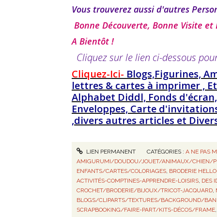
Vous trouverez aussi d'autres Perso
Bonne Découverte, Bonne Visite et
A Bientôt !
Cliquez sur le lien ci-dessous pou
Cliquez-Ici-
Blogs,Figurines, A
lettres & cartes à imprimer , E
Alphabet Diddl, Fonds d'écran,
Enveloppes, Carte d'invitation
,divers autres articles et Div
LIEN PERMANENT
CATÉGORIES :
A NE PAS 
AMIGURUMI/DOUDOU/JOUET/ANIMAUX/CHIEN/
ENFANTS/CARTES/COLORIAGES
,
BRODERIE HELLO
ACTIVITÉS-COMPTINES-APPRENDRE-LOISIRS
,
DES 
CROCHET/BRODERIE/BIJOUX/TRICOT-JACQUARD
,
BLOGS/CLIPARTS/TEXTURES/BACKGROUND/BAN
SCRAPBOOKING/FAIRE-PART/KITS-DÉCOS/FRAME