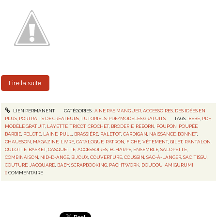
Lire la suite
LIEN PERMANENT
CATÉGORIES :
A NE PAS MANQUER
,
ACCESSOIRES
,
DES IDÉES EN
PLUS
,
PORTRAITS DE CRÉATEURS
,
TUTORIELS-PDF/MODÈLES GRATUITS
TAGS :
BÉBÉ
,
PDF
,
MODÈLE GRATUIT
,
LAYETTE
,
TRICOT
,
CROCHET
,
BRODERIE
,
REBORN
,
POUPON
,
POUPÉE
,
BARBIE
,
PELOTE
,
LAINE
,
PULL
,
BRASSIÈRE
,
PALETOT
,
CARDIGAN
,
NAISSANCE
,
BONNET
,
CHAUSSON
,
MAGAZINE
,
LIVRE
,
CATALOGUE
,
PATRON
,
FICHE
,
VÊTEMENT
,
GILET
,
PANTALON
,
CULOTTE
,
BASKET
,
CASQUETTE
,
ACCESSOIRES
,
ECHARPE
,
ENSEMBLE
,
SALOPETTE
,
COMBINAISON
,
NID-D-ANGE
,
BIJOUX
,
COUVERTURE
,
COUSSIN
,
SAC-À-LANGER
,
SAC
,
TISSU
,
COUTURE
,
JACQUARD
,
BABY
,
SCRAPBOOKING
,
PACHTWORK
,
DOUDOU
,
AMIGURUMI
0
COMMENTAIRE