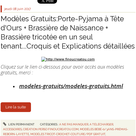
jeudi 08
juin 2017
Modèles Gratuits:Porte-Pyjama à Tête
d'Ours + Brassière de Naissance +
Brassière tricotée en un seul
tenant...Croquis et Explications détaillées
Cliquez sur le lien ci-dessous pour avoir accès aux modèles
gratuits, merci :
modeles-gratuits/modeles-gratuits.html
Lire la suite
LIEN PERMANENT
CATÉGORIES :
A NE PAS MANQUER
,
A TÉLÉCHARGER
,
ACCESSOIRES
,
CRÉATION PERSO FINOUCREATOU.COM
,
MODÈLES BÉBÉ-0/3ANS-PRÉMAS-
REBORN-LAYETTE
,
MODÈLES TRICOT-CROCHET-COUTURE/PDF GRATUIT
,