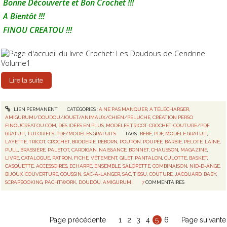
Bonne Découverte et Bon Crochet !!!
A Bientôt !!!
FINOU CREATOU !!!
Lire la suite
LIEN PERMANENT
CATÉGORIES :
A NE PAS MANQUER
,
A TÉLÉCHARGER
,
AMIGURUMI/DOUDOU/JOUET/ANIMAUX/CHIEN/PELUCHE
,
CRÉATION PERSO
FINOUCREATOU.COM
,
DES IDÉES EN PLUS
,
MODÈLES TRICOT-CROCHET-COUTURE/PDF
GRATUIT
,
TUTORIELS-PDF/MODÈLES GRATUITS
TAGS :
BÉBÉ
,
PDF
,
MODÈLE GRATUIT
,
LAYETTE
,
TRICOT
,
CROCHET
,
BRODERIE
,
REBORN
,
POUPON
,
POUPÉE
,
BARBIE
,
PELOTE
,
LAINE
,
PULL
,
BRASSIÈRE
,
PALETOT
,
CARDIGAN
,
NAISSANCE
,
BONNET
,
CHAUSSON
,
MAGAZINE
,
LIVRE
,
CATALOGUE
,
PATRON
,
FICHE
,
VÊTEMENT
,
GILET
,
PANTALON
,
CULOTTE
,
BASKET
,
CASQUETTE
,
ACCESSOIRES
,
ECHARPE
,
ENSEMBLE
,
SALOPETTE
,
COMBINAISON
,
NID-D-ANGE
,
BIJOUX
,
COUVERTURE
,
COUSSIN
,
SAC-À-LANGER
,
SAC
,
TISSU
,
COUTURE
,
JACQUARD
,
BABY
,
SCRAPBOOKING
,
PACHTWORK
,
DOUDOU
,
AMIGURUMI
7
COMMENTAIRES
Page précédente
1
2
3
4
5
6
Page suivante