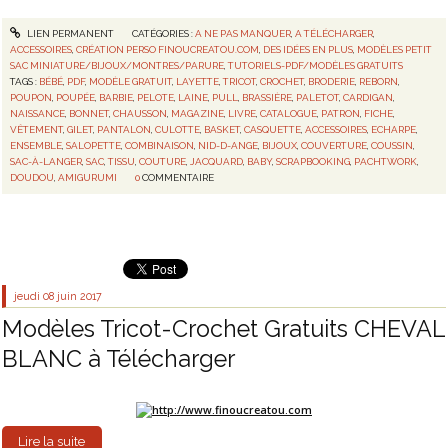
LIEN PERMANENT
CATÉGORIES :
A NE PAS MANQUER
,
A TÉLÉCHARGER
,
ACCESSOIRES
,
CRÉATION PERSO FINOUCREATOU.COM
,
DES IDÉES EN PLUS
,
MODÈLES PETIT
SAC MINIATURE/BIJOUX/MONTRES/PARURE
,
TUTORIELS-PDF/MODÈLES GRATUITS
TAGS :
BÉBÉ
,
PDF
,
MODÈLE GRATUIT
,
LAYETTE
,
TRICOT
,
CROCHET
,
BRODERIE
,
REBORN
,
POUPON
,
POUPÉE
,
BARBIE
,
PELOTE
,
LAINE
,
PULL
,
BRASSIÈRE
,
PALETOT
,
CARDIGAN
,
NAISSANCE
,
BONNET
,
CHAUSSON
,
MAGAZINE
,
LIVRE
,
CATALOGUE
,
PATRON
,
FICHE
,
VÊTEMENT
,
GILET
,
PANTALON
,
CULOTTE
,
BASKET
,
CASQUETTE
,
ACCESSOIRES
,
ECHARPE
,
ENSEMBLE
,
SALOPETTE
,
COMBINAISON
,
NID-D-ANGE
,
BIJOUX
,
COUVERTURE
,
COUSSIN
,
SAC-À-LANGER
,
SAC
,
TISSU
,
COUTURE
,
JACQUARD
,
BABY
,
SCRAPBOOKING
,
PACHTWORK
,
DOUDOU
,
AMIGURUMI
0
COMMENTAIRE
jeudi 08
juin 2017
Modèles Tricot-Crochet Gratuits CHEVAL
BLANC à Télécharger
Lire la suite