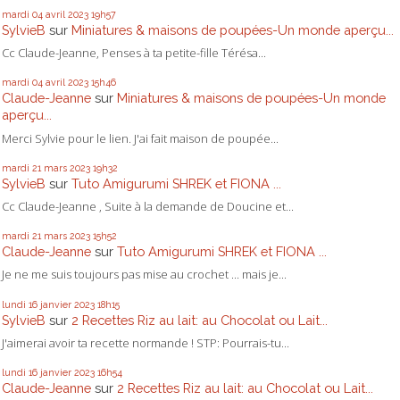
mardi 04
avril 2023
19h57
SylvieB
sur
Miniatures & maisons de poupées-Un monde aperçu...
Cc Claude-Jeanne, Penses à ta petite-fille Térésa...
mardi 04
avril 2023
15h46
Claude-Jeanne
sur
Miniatures & maisons de poupées-Un monde
aperçu...
Merci Sylvie pour le lien. J'ai fait maison de poupée...
mardi 21
mars 2023
19h32
SylvieB
sur
Tuto Amigurumi SHREK et FIONA ...
Cc Claude-Jeanne , Suite à la demande de Doucine et...
mardi 21
mars 2023
15h52
Claude-Jeanne
sur
Tuto Amigurumi SHREK et FIONA ...
Je ne me suis toujours pas mise au crochet ... mais je...
lundi 16
janvier 2023
18h15
SylvieB
sur
2 Recettes Riz au lait: au Chocolat ou Lait...
J'aimerai avoir ta recette normande ! STP: Pourrais-tu...
lundi 16
janvier 2023
16h54
Claude-Jeanne
sur
2 Recettes Riz au lait: au Chocolat ou Lait...