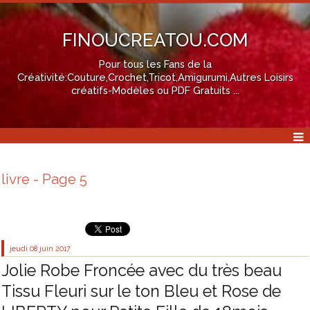
FINOUCREATOU.COM
Pour tous les Fans de la
Créativité:Couture,Crochet,Tricot,Amigurumi,Autres Loisirs
créatifs-Modèles ou PDF Gratuits ...
livre - Page 5
jeudi 08
juin 2017
Jolie Robe Froncée avec du très beau
Tissu Fleuri sur le ton Bleu et Rose de