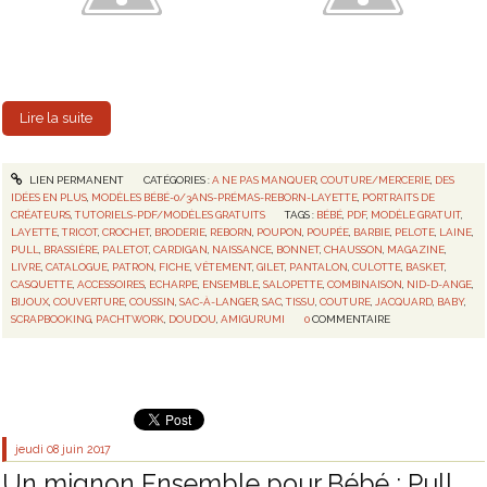
Lire la suite
LIEN PERMANENT
CATÉGORIES :
A NE PAS MANQUER
,
COUTURE/MERCERIE
,
DES
IDÉES EN PLUS
,
MODÈLES BÉBÉ-0/3ANS-PRÉMAS-REBORN-LAYETTE
,
PORTRAITS DE
CRÉATEURS
,
TUTORIELS-PDF/MODÈLES GRATUITS
TAGS :
BÉBÉ
,
PDF
,
MODÈLE GRATUIT
,
LAYETTE
,
TRICOT
,
CROCHET
,
BRODERIE
,
REBORN
,
POUPON
,
POUPÉE
,
BARBIE
,
PELOTE
,
LAINE
,
PULL
,
BRASSIÈRE
,
PALETOT
,
CARDIGAN
,
NAISSANCE
,
BONNET
,
CHAUSSON
,
MAGAZINE
,
LIVRE
,
CATALOGUE
,
PATRON
,
FICHE
,
VÊTEMENT
,
GILET
,
PANTALON
,
CULOTTE
,
BASKET
,
CASQUETTE
,
ACCESSOIRES
,
ECHARPE
,
ENSEMBLE
,
SALOPETTE
,
COMBINAISON
,
NID-D-ANGE
,
BIJOUX
,
COUVERTURE
,
COUSSIN
,
SAC-À-LANGER
,
SAC
,
TISSU
,
COUTURE
,
JACQUARD
,
BABY
,
SCRAPBOOKING
,
PACHTWORK
,
DOUDOU
,
AMIGURUMI
0
COMMENTAIRE
jeudi 08
juin 2017
Un mignon Ensemble pour Bébé : Pull