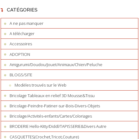
CATÉGORIES
A ne pas manquer
A télécharger
Accessoires
ADOPTION
Amigurumi/Doudou/Jouet/Animaux/Chien/Peluche
BLOGS/SITE
Modèles trouvés sur le Web
Bricolage Tableaux en relief 3D Mousse&Tissu
Bricolage-Peindre-Patiner-sur-Bois-Divers-Objets
Bricolage/Activités-enfants/Cartes/Coloriages
BRODERIE Hello-Kitty/Diddl/TAPISSERIE&Divers Autre
CASQUETTES(Crochet,Tricot,Couture)