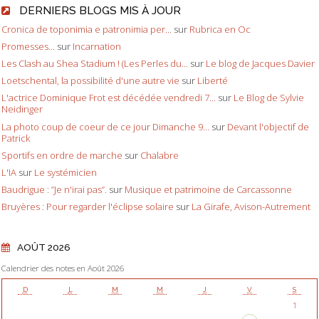
DERNIERS BLOGS MIS À JOUR
Cronica de toponimia e patronimia per...
sur
Rubrica en Oc
Promesses...
sur
Incarnation
Les Clash au Shea Stadium ! (Les Perles du...
sur
Le blog de Jacques Davier
Loetschental, la possibilité d'une autre vie
sur
Liberté
L'actrice Dominique Frot est décédée vendredi 7...
sur
Le Blog de Sylvie
Neidinger
La photo coup de coeur de ce jour Dimanche 9...
sur
Devant l'objectif de
Patrick
Sportifs en ordre de marche
sur
Chalabre
L'IA
sur
Le systémicien
Baudrigue : ”Je n'irai pas”.
sur
Musique et patrimoine de Carcassonne
Bruyères : Pour regarder l'éclipse solaire
sur
La Girafe, Avison-Autrement
AOÛT 2026
Calendrier des notes en Août 2026
D
L
M
M
J
V
S
1