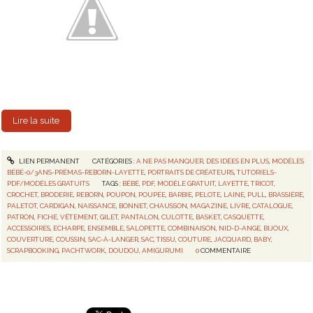
Lire la suite
LIEN PERMANENT
CATÉGORIES :
A NE PAS MANQUER
,
DES IDÉES EN PLUS
,
MODÈLES
BÉBÉ-0/3ANS-PRÉMAS-REBORN-LAYETTE
,
PORTRAITS DE CRÉATEURS
,
TUTORIELS-
PDF/MODÈLES GRATUITS
TAGS :
BÉBÉ
,
PDF
,
MODÈLE GRATUIT
,
LAYETTE
,
TRICOT
,
CROCHET
,
BRODERIE
,
REBORN
,
POUPON
,
POUPÉE
,
BARBIE
,
PELOTE
,
LAINE
,
PULL
,
BRASSIÈRE
,
PALETOT
,
CARDIGAN
,
NAISSANCE
,
BONNET
,
CHAUSSON
,
MAGAZINE
,
LIVRE
,
CATALOGUE
,
PATRON
,
FICHE
,
VÊTEMENT
,
GILET
,
PANTALON
,
CULOTTE
,
BASKET
,
CASQUETTE
,
ACCESSOIRES
,
ECHARPE
,
ENSEMBLE
,
SALOPETTE
,
COMBINAISON
,
NID-D-ANGE
,
BIJOUX
,
COUVERTURE
,
COUSSIN
,
SAC-À-LANGER
,
SAC
,
TISSU
,
COUTURE
,
JACQUARD
,
BABY
,
SCRAPBOOKING
,
PACHTWORK
,
DOUDOU
,
AMIGURUMI
0
COMMENTAIRE