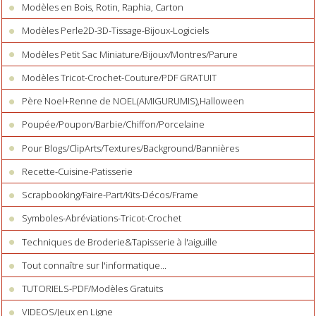
Modèles en Bois, Rotin, Raphia, Carton
Modèles Perle2D-3D-Tissage-Bijoux-Logiciels
Modèles Petit Sac Miniature/Bijoux/Montres/Parure
Modèles Tricot-Crochet-Couture/PDF GRATUIT
Père Noel+Renne de NOEL(AMIGURUMIS),Halloween
Poupée/Poupon/Barbie/Chiffon/Porcelaine
Pour Blogs/ClipArts/Textures/Background/Bannières
Recette-Cuisine-Patisserie
Scrapbooking/Faire-Part/Kits-Décos/Frame
Symboles-Abréviations-Tricot-Crochet
Techniques de Broderie&Tapisserie à l'aiguille
Tout connaître sur l'informatique...
TUTORIELS-PDF/Modèles Gratuits
VIDEOS/Jeux en Ligne