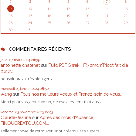
2
3
4
5
6
7
8
9
10
11
12
13
14
15
16
17
18
19
20
21
22
23
24
25
26
27
28
29
30
31
COMMENTAIRES RÉCENTS
jeudi 07
mars 2024
21h39
antoinette chatenet
sur
Tuto PDF Shrek HT:70mcmTricot,fait d'à
partir...
bonsoir bravo très bien genial
mercredi 03
janvier 2024
08h50
wang
sur
Tous nos meilleurs voeux et Prenez-soin de vous...
Merci pour vos gentils vœux, recevez les liens tout aussi...
vendredi 03
novembre 2023
16h53
Claude-Jeanne
sur
Après des mois d'Absence,
FINOUCREATOU.COM...
Tellement ravie de retrouver Finoucréatou, ses supers...