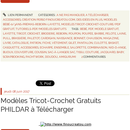
LIEN PERMANENT
CATÉGORIES :
A NE PAS MANQUER
,
A TÉLÉCHARGER
,
ACCESSOIRES
,
CRÉATION PERSO FINOUCREATOU.COM
,
DES IDÉES EN PLUS
,
MODÈLES
BÉBÉ-0/3ANS-PRÉMAS-REBORN-LAYETTE
,
MODÈLES TRICOT-CROCHET-COUTURE/PDF
GRATUIT
,
TUTORIELS-PDF/MODÈLES GRATUITS
TAGS :
BÉBÉ
,
PDF
,
MODÈLE GRATUIT
,
LAYETTE
,
TRICOT
,
CROCHET
,
BRODERIE
,
REBORN
,
POUPON
,
POUPÉE
,
BARBIE
,
PELOTE
,
LAINE
,
PULL
,
BRASSIÈRE
,
PALETOT
,
CARDIGAN
,
NAISSANCE
,
BONNET
,
CHAUSSON
,
MAGAZINE
,
LIVRE
,
CATALOGUE
,
PATRON
,
FICHE
,
VÊTEMENT
,
GILET
,
PANTALON
,
CULOTTE
,
BASKET
,
CASQUETTE
,
ACCESSOIRES
,
ECHARPE
,
ENSEMBLE
,
SALOPETTE
,
COMBINAISON
,
NID-D-ANGE
,
BIJOUX
,
COUVERTURE
,
COUSSIN
,
SAC-À-LANGER
,
SAC
,
TISSU
,
COUTURE
,
JACQUARD
,
BABY
,
SCRAPBOOKING
,
PACHTWORK
,
DOUDOU
,
AMIGURUMI
2
COMMENTAIRES
jeudi 08
juin 2017
Modèles Tricot-Crochet Gratuits
PHILDAR à Télécharger