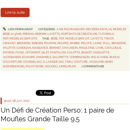
Lire la suite
LIEN PERMANENT
CATÉGORIES :
A NE PAS MANQUER
,
DES IDÉES EN PLUS
,
MODÈLES
BÉBÉ-0/3ANS-PRÉMAS-REBORN-LAYETTE
,
PORTRAITS DE CRÉATEURS
,
TUTORIELS-
PDF/MODÈLES GRATUITS
TAGS :
BÉBÉ
,
PDF
,
MODÈLE GRATUIT
,
LAYETTE
,
TRICOT
,
CROCHET
,
BRODERIE
,
REBORN
,
POUPON
,
POUPÉE
,
BARBIE
,
PELOTE
,
LAINE
,
PULL
,
BRASSIÈRE
,
PALETOT
,
CARDIGAN
,
NAISSANCE
,
BONNET
,
CHAUSSON
,
MAGAZINE
,
LIVRE
,
CATALOGUE
,
PATRON
,
FICHE
,
VÊTEMENT
,
GILET
,
PANTALON
,
CULOTTE
,
BASKET
,
CASQUETTE
,
ACCESSOIRES
,
ECHARPE
,
ENSEMBLE
,
SALOPETTE
,
COMBINAISON
,
NID-D-ANGE
,
BIJOUX
,
COUVERTURE
,
COUSSIN
,
SAC-À-LANGER
,
SAC
,
TISSU
,
COUTURE
,
JACQUARD
,
BABY
,
SCRAPBOOKING
,
PACHTWORK
,
DOUDOU
,
AMIGURUMI
0
COMMENTAIRE
jeudi 08
juin 2017
Un Défi de Création Perso: 1 paire de
Moufles Grande Taille 9,5