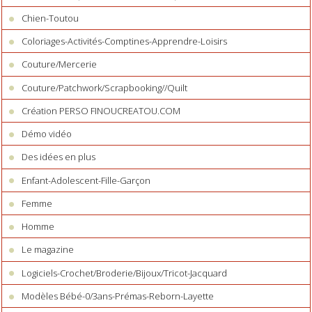
Chien-Toutou
Coloriages-Activités-Comptines-Apprendre-Loisirs
Couture/Mercerie
Couture/Patchwork/Scrapbooking//Quilt
Création PERSO FINOUCREATOU.COM
Démo vidéo
Des idées en plus
Enfant-Adolescent-Fille-Garçon
Femme
Homme
Le magazine
Logiciels-Crochet/Broderie/Bijoux/Tricot-Jacquard
Modèles Bébé-0/3ans-Prémas-Reborn-Layette