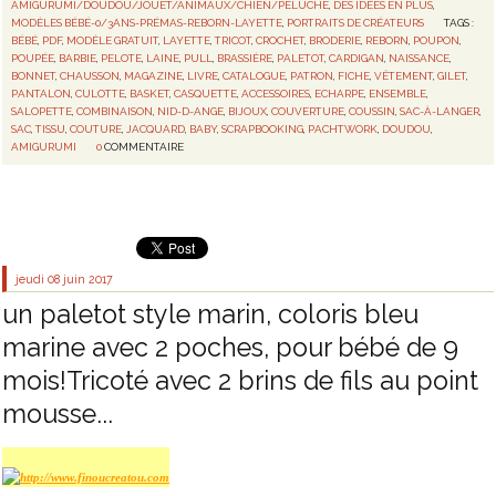
AMIGURUMI/DOUDOU/JOUET/ANIMAUX/CHIEN/PELUCHE
,
DES IDÉES EN PLUS
,
MODÈLES BÉBÉ-0/3ANS-PRÉMAS-REBORN-LAYETTE
,
PORTRAITS DE CRÉATEURS
TAGS :
BÉBÉ
,
PDF
,
MODÈLE GRATUIT
,
LAYETTE
,
TRICOT
,
CROCHET
,
BRODERIE
,
REBORN
,
POUPON
,
POUPÉE
,
BARBIE
,
PELOTE
,
LAINE
,
PULL
,
BRASSIÈRE
,
PALETOT
,
CARDIGAN
,
NAISSANCE
,
BONNET
,
CHAUSSON
,
MAGAZINE
,
LIVRE
,
CATALOGUE
,
PATRON
,
FICHE
,
VÊTEMENT
,
GILET
,
PANTALON
,
CULOTTE
,
BASKET
,
CASQUETTE
,
ACCESSOIRES
,
ECHARPE
,
ENSEMBLE
,
SALOPETTE
,
COMBINAISON
,
NID-D-ANGE
,
BIJOUX
,
COUVERTURE
,
COUSSIN
,
SAC-À-LANGER
,
SAC
,
TISSU
,
COUTURE
,
JACQUARD
,
BABY
,
SCRAPBOOKING
,
PACHTWORK
,
DOUDOU
,
AMIGURUMI
0
COMMENTAIRE
jeudi 08
juin 2017
un paletot style marin, coloris bleu
marine avec 2 poches, pour bébé de 9
mois!Tricoté avec 2 brins de fils au point
mousse...