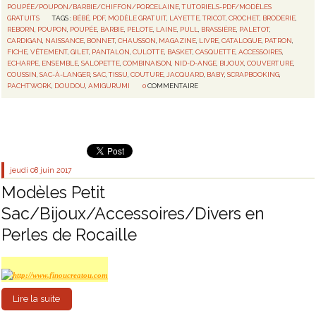
POUPÉE/POUPON/BARBIE/CHIFFON/PORCELAINE
,
TUTORIELS-PDF/MODÈLES
GRATUITS
TAGS :
BÉBÉ
,
PDF
,
MODÈLE GRATUIT
,
LAYETTE
,
TRICOT
,
CROCHET
,
BRODERIE
,
REBORN
,
POUPON
,
POUPÉE
,
BARBIE
,
PELOTE
,
LAINE
,
PULL
,
BRASSIÈRE
,
PALETOT
,
CARDIGAN
,
NAISSANCE
,
BONNET
,
CHAUSSON
,
MAGAZINE
,
LIVRE
,
CATALOGUE
,
PATRON
,
FICHE
,
VÊTEMENT
,
GILET
,
PANTALON
,
CULOTTE
,
BASKET
,
CASQUETTE
,
ACCESSOIRES
,
ECHARPE
,
ENSEMBLE
,
SALOPETTE
,
COMBINAISON
,
NID-D-ANGE
,
BIJOUX
,
COUVERTURE
,
COUSSIN
,
SAC-À-LANGER
,
SAC
,
TISSU
,
COUTURE
,
JACQUARD
,
BABY
,
SCRAPBOOKING
,
PACHTWORK
,
DOUDOU
,
AMIGURUMI
0
COMMENTAIRE
jeudi 08
juin 2017
Modèles Petit
Sac/Bijoux/Accessoires/Divers en
Perles de Rocaille
Lire la suite