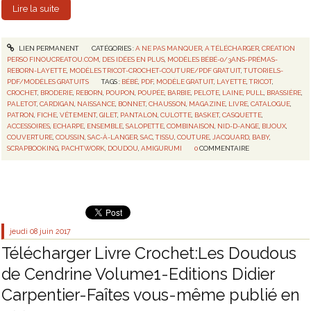
Lire la suite
LIEN PERMANENT
CATÉGORIES :
A NE PAS MANQUER
,
A TÉLÉCHARGER
,
CRÉATION
PERSO FINOUCREATOU.COM
,
DES IDÉES EN PLUS
,
MODÈLES BÉBÉ-0/3ANS-PRÉMAS-
REBORN-LAYETTE
,
MODÈLES TRICOT-CROCHET-COUTURE/PDF GRATUIT
,
TUTORIELS-
PDF/MODÈLES GRATUITS
TAGS :
BÉBÉ
,
PDF
,
MODÈLE GRATUIT
,
LAYETTE
,
TRICOT
,
CROCHET
,
BRODERIE
,
REBORN
,
POUPON
,
POUPÉE
,
BARBIE
,
PELOTE
,
LAINE
,
PULL
,
BRASSIÈRE
,
PALETOT
,
CARDIGAN
,
NAISSANCE
,
BONNET
,
CHAUSSON
,
MAGAZINE
,
LIVRE
,
CATALOGUE
,
PATRON
,
FICHE
,
VÊTEMENT
,
GILET
,
PANTALON
,
CULOTTE
,
BASKET
,
CASQUETTE
,
ACCESSOIRES
,
ECHARPE
,
ENSEMBLE
,
SALOPETTE
,
COMBINAISON
,
NID-D-ANGE
,
BIJOUX
,
COUVERTURE
,
COUSSIN
,
SAC-À-LANGER
,
SAC
,
TISSU
,
COUTURE
,
JACQUARD
,
BABY
,
SCRAPBOOKING
,
PACHTWORK
,
DOUDOU
,
AMIGURUMI
0
COMMENTAIRE
jeudi 08
juin 2017
Télécharger Livre Crochet:Les Doudous
de Cendrine Volume1-Editions Didier
Carpentier-Faîtes vous-même publié en