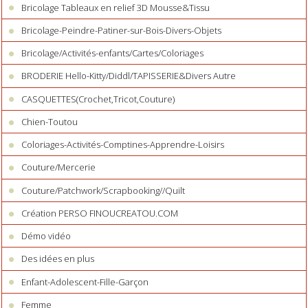
Bricolage Tableaux en relief 3D Mousse&Tissu
Bricolage-Peindre-Patiner-sur-Bois-Divers-Objets
Bricolage/Activités-enfants/Cartes/Coloriages
BRODERIE Hello-Kitty/Diddl/TAPISSERIE&Divers Autre
CASQUETTES(Crochet,Tricot,Couture)
Chien-Toutou
Coloriages-Activités-Comptines-Apprendre-Loisirs
Couture/Mercerie
Couture/Patchwork/Scrapbooking//Quilt
Création PERSO FINOUCREATOU.COM
Démo vidéo
Des idées en plus
Enfant-Adolescent-Fille-Garçon
Femme