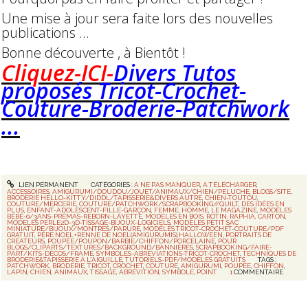
Une mise à jour sera faite lors des nouvelles
publications ...
Bonne découverte , à Bientôt !
Cliquez-ICI-
D
ivers Tutos
proposés Tricot-Crochet-
Couture-Broderie-Patchwork
...
LIEN PERMANENT
CATÉGORIES :
A NE PAS MANQUER
,
A TÉLÉCHARGER
,
ACCESSOIRES
,
AMIGURUMI/DOUDOU/JOUET/ANIMAUX/CHIEN/PELUCHE
,
BLOGS/SITE
,
BRODERIE HELLO-KITTY/DIDDL/TAPISSERIE&DIVERS AUTRE
,
CHIEN-TOUTOU
,
COUTURE/MERCERIE
,
COUTURE/PATCHWORK/SCRAPBOOKING//QUILT
,
DES IDÉES EN
PLUS
,
ENFANT-ADOLESCENT-FILLE-GARÇON
,
FEMME
,
HOMME
,
LE MAGAZINE
,
MODÈLES
BÉBÉ-0/3ANS-PRÉMAS-REBORN-LAYETTE
,
MODÈLES EN BOIS, ROTIN, RAPHIA, CARTON
,
MODÈLES PERLE2D-3D-TISSAGE-BIJOUX-LOGICIELS
,
MODÈLES PETIT SAC
MINIATURE/BIJOUX/MONTRES/PARURE
,
MODÈLES TRICOT-CROCHET-COUTURE/PDF
GRATUIT
,
PÈRE NOEL+RENNE DE NOEL(AMIGURUMIS),HALLOWEEN
,
PORTRAITS DE
CRÉATEURS
,
POUPÉE/POUPON/BARBIE/CHIFFON/PORCELAINE
,
POUR
BLOGS/CLIPARTS/TEXTURES/BACKGROUND/BANNIÈRES
,
SCRAPBOOKING/FAIRE-
PART/KITS-DÉCOS/FRAME
,
SYMBOLES-ABRÉVIATIONS-TRICOT-CROCHET
,
TECHNIQUES DE
BRODERIE&TAPISSERIE À L'AIGUILLE
,
TUTORIELS-PDF/MODÈLES GRATUITS
TAGS :
PATCHWORK
,
BRODERIE
,
TRICOT
,
CROCHET
,
COUTURE
,
AMIGURUMI
,
POUPEE
,
CHIFFON
,
LAPIN
,
CHIEN
,
ANIMAUX
,
TISSAGE
,
ABRÉVITION
,
SYMBOLE
,
POINT
1
COMMENTAIRE