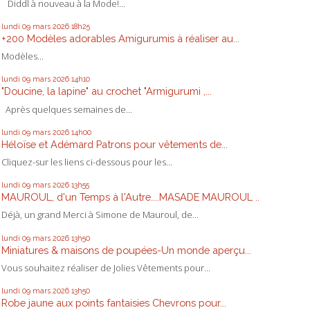
Diddl à nouveau à la Mode!...
lundi 09
mars 2026
18h25
+200 Modèles adorables Amigurumis à réaliser au...
Modèles...
lundi 09
mars 2026
14h10
"Doucine, la lapine" au crochet "Armigurumi ,...
Après quelques semaines de...
lundi 09
mars 2026
14h00
Héloïse et Adémard Patrons pour vêtements de...
Cliquez-sur les liens ci-dessous pour les...
lundi 09
mars 2026
13h55
MAUROUL, d'un Temps à l'Autre....MASADE MAUROUL ..
Déjà, un grand Merci à Simone de Mauroul, de...
lundi 09
mars 2026
13h50
Miniatures & maisons de poupées-Un monde aperçu...
Vous souhaitez réaliser de Jolies Vêtements pour...
lundi 09
mars 2026
13h50
Robe jaune aux points fantaisies Chevrons pour...