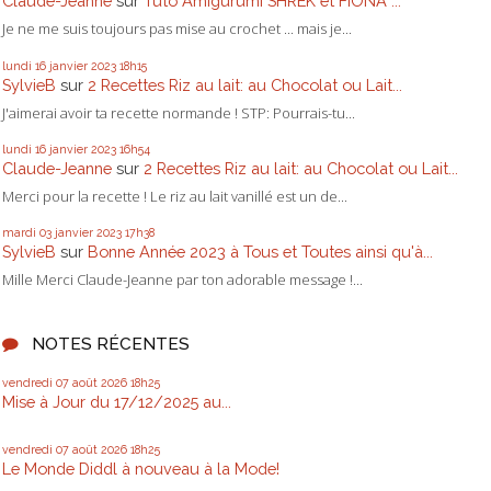
Claude-Jeanne
sur
Tuto Amigurumi SHREK et FIONA ...
Je ne me suis toujours pas mise au crochet ... mais je...
lundi 16
janvier 2023
18h15
SylvieB
sur
2 Recettes Riz au lait: au Chocolat ou Lait...
J'aimerai avoir ta recette normande ! STP: Pourrais-tu...
lundi 16
janvier 2023
16h54
Claude-Jeanne
sur
2 Recettes Riz au lait: au Chocolat ou Lait...
Merci pour la recette ! Le riz au lait vanillé est un de...
mardi 03
janvier 2023
17h38
SylvieB
sur
Bonne Année 2023 à Tous et Toutes ainsi qu'à...
Mille Merci Claude-Jeanne par ton adorable message !...
NOTES RÉCENTES
vendredi 07
août 2026
18h25
Mise à Jour du 17/12/2025 au...
vendredi 07
août 2026
18h25
Le Monde Diddl à nouveau à la Mode!