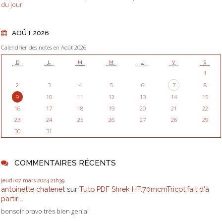
du jour
AOÛT 2026
Calendrier des notes en Août 2026
D
L
M
M
J
V
S
1
2
3
4
5
6
7
8
9
10
11
12
13
14
15
16
17
18
19
20
21
22
23
24
25
26
27
28
29
30
31
COMMENTAIRES RÉCENTS
jeudi 07
mars 2024
21h39
antoinette chatenet
sur
Tuto PDF Shrek HT:70mcmTricot,fait d'à
partir...
bonsoir bravo très bien genial