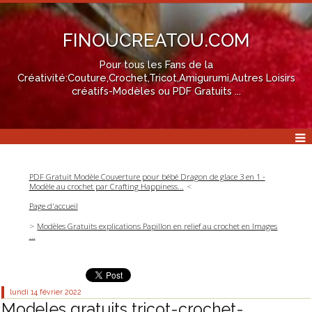
FINOUCREATOU.COM
Pour tous les Fans de la
Créativité:Couture,Crochet,Tricot,Amigurumi,Autres Loisirs
créatifs-Modèles ou PDF Gratuits ...
PDF Gratuit Modèle Couverture pour bébé Dragon de glace 3 en 1 -
Modèle au crochet par Crafting Happiness...
Page d'accueil
Modèles Gratuits explications Papillon en relief au crochet en Images
...
lundi 14
février 2022
Modeles gratuits tricot-crochet-