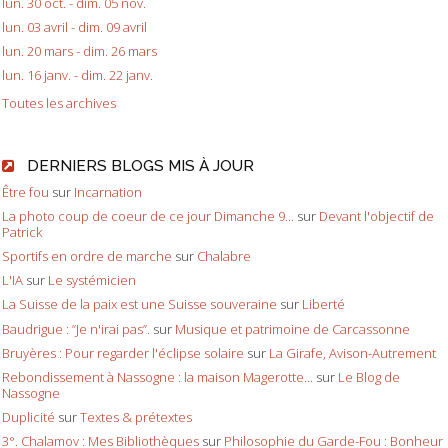
lun. 30 oct. - dim. 05 nov.
lun. 03 avril - dim. 09 avril
lun. 20 mars - dim. 26 mars
lun. 16 janv. - dim. 22 janv.
Toutes les archives
DERNIERS BLOGS MIS À JOUR
Être fou
sur
Incarnation
La photo coup de coeur de ce jour Dimanche 9...
sur
Devant l'objectif de
Patrick
Sportifs en ordre de marche
sur
Chalabre
L'IA
sur
Le systémicien
La Suisse de la paix est une Suisse souveraine
sur
Liberté
Baudrigue : ”Je n'irai pas”.
sur
Musique et patrimoine de Carcassonne
Bruyères : Pour regarder l'éclipse solaire
sur
La Girafe, Avison-Autrement
Rebondissement à Nassogne : la maison Magerotte...
sur
Le Blog de
Nassogne
Duplicité
sur
Textes & prétextes
3°. Chalamov : Mes Bibliothèques
sur
Philosophie du Garde-Fou : Bonheur