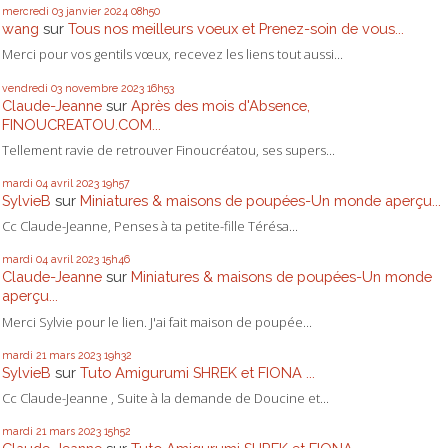
mercredi 03
janvier 2024
08h50
wang
sur
Tous nos meilleurs voeux et Prenez-soin de vous...
Merci pour vos gentils vœux, recevez les liens tout aussi...
vendredi 03
novembre 2023
16h53
Claude-Jeanne
sur
Après des mois d'Absence,
FINOUCREATOU.COM...
Tellement ravie de retrouver Finoucréatou, ses supers...
mardi 04
avril 2023
19h57
SylvieB
sur
Miniatures & maisons de poupées-Un monde aperçu...
Cc Claude-Jeanne, Penses à ta petite-fille Térésa...
mardi 04
avril 2023
15h46
Claude-Jeanne
sur
Miniatures & maisons de poupées-Un monde
aperçu...
Merci Sylvie pour le lien. J'ai fait maison de poupée...
mardi 21
mars 2023
19h32
SylvieB
sur
Tuto Amigurumi SHREK et FIONA ...
Cc Claude-Jeanne , Suite à la demande de Doucine et...
mardi 21
mars 2023
15h52