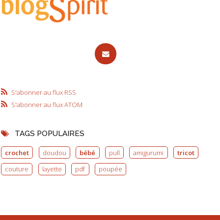
S'abonner au flux RSS
S'abonner au flux ATOM
TAGS POPULAIRES
crochet
doudou
bébé
pull
amigurumi
tricot
couture
layette
pdf
poupée