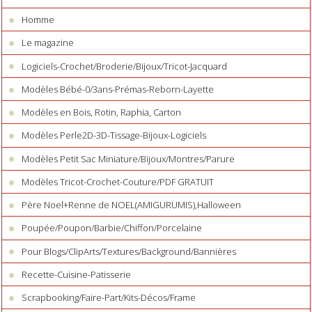
Homme
Le magazine
Logiciels-Crochet/Broderie/Bijoux/Tricot-Jacquard
Modèles Bébé-0/3ans-Prémas-Reborn-Layette
Modèles en Bois, Rotin, Raphia, Carton
Modèles Perle2D-3D-Tissage-Bijoux-Logiciels
Modèles Petit Sac Miniature/Bijoux/Montres/Parure
Modèles Tricot-Crochet-Couture/PDF GRATUIT
Père Noel+Renne de NOEL(AMIGURUMIS),Halloween
Poupée/Poupon/Barbie/Chiffon/Porcelaine
Pour Blogs/ClipArts/Textures/Background/Bannières
Recette-Cuisine-Patisserie
Scrapbooking/Faire-Part/Kits-Décos/Frame